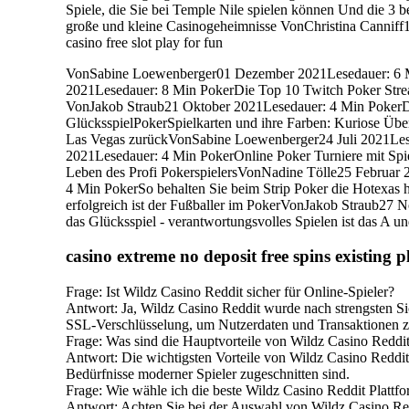
Spiele, die Sie bei Temple Nile spielen können Und die 3 
große und kleine Casinogeheimnisse VonChristina Canniff
casino free slot play for fun
VonSabine Loewenberger01 Dezember 2021Lesedauer: 6 M
2021Lesedauer: 8 Min PokerDie Top 10 Twitch Poker Stre
VonJakob Straub21 Oktober 2021Lesedauer: 4 Min PokerD
GlücksspielPokerSpielkarten und ihre Farben: Kuriose Üb
Las Vegas zurückVonSabine Loewenberger24 Juli 2021Lese
2021Lesedauer: 4 Min PokerOnline Poker Turniere mit Spi
Leben des Profi PokerspielersVonNadine Tölle25 Februar
4 Min PokerSo behalten Sie beim Strip Poker die Hotexa
erfolgreich ist der Fußballer im PokerVonJakob Straub27 
das Glücksspiel - verantwortungsvolles Spielen ist das A 
casino extreme no deposit free spins existing p
Frage: Ist Wildz Casino Reddit sicher für Online-Spieler?
Antwort: Ja, Wildz Casino Reddit wurde nach strengsten Si
SSL-Verschlüsselung, um Nutzerdaten und Transaktionen z
Frage: Was sind die Hauptvorteile von Wildz Casino Reddi
Antwort: Die wichtigsten Vorteile von Wildz Casino Reddit 
Bedürfnisse moderner Spieler zugeschnitten sind.
Frage: Wie wähle ich die beste Wildz Casino Reddit Plattf
Antwort: Achten Sie bei der Auswahl von Wildz Casino Redd