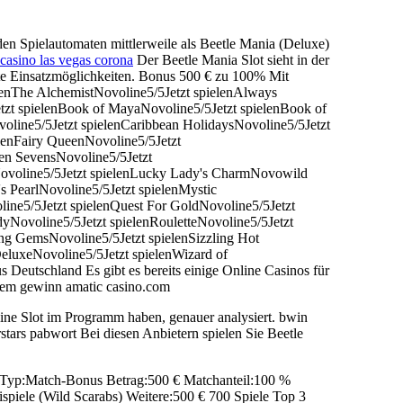
den Spielautomaten mittlerweile als Beetle Mania (Deluxe)
casino las vegas corona
Der Beetle Mania Slot sieht in der
ste Einsatzmöglichkeiten. Bonus 500 € zu 100% Mit
elenThe AlchemistNovoline5/5Jetzt spielenAlways
etzt spielenBook of MayaNovoline5/5Jetzt spielenBook of
oline5/5Jetzt spielenCaribbean HolidaysNovoline5/5Jetzt
lenFairy QueenNovoline5/5Jetzt
den SevensNovoline5/5Jetzt
nNovoline5/5Jetzt spielenLucky Lady's CharmNovowild
's PearlNovoline5/5Jetzt spielenMystic
line5/5Jetzt spielenQuest For GoldNovoline5/5Jetzt
yNovoline5/5Jetzt spielenRouletteNovoline5/5Jetzt
ing GemsNovoline5/5Jetzt spielenSizzling Hot
DeluxeNovoline5/5Jetzt spielenWizard of
Deutschland Es gibt es bereits einige Online Casinos für
ertem gewinn amatic casino.com
line Slot im Programm haben, genauer analysiert. bwin
stars pabwort Bei diesen Anbietern spielen Sie Beetle
Typ:Match-Bonus Betrag:500 € Matchanteil:100 %
piele (Wild Scarabs) Weitere:500 € 700 Spiele Top 3