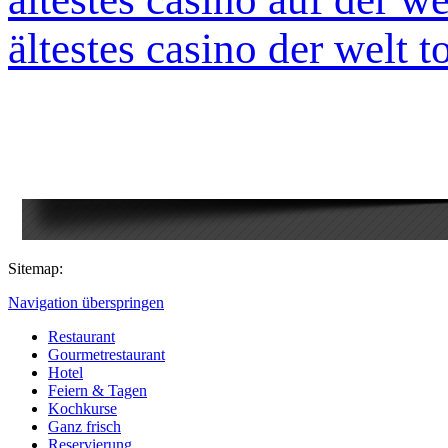
ältestes casino der welt 
Sitemap:
Navigation überspringen
Restaurant
Gourmetrestaurant
Hotel
Feiern & Tagen
Kochkurse
Ganz frisch
Reservierung