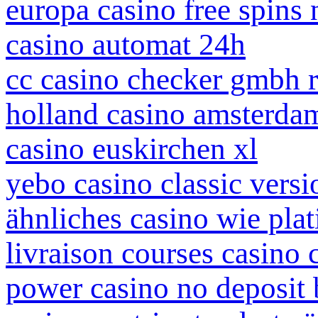
europa casino free spins 
casino automat 24h
cc casino checker gmbh 
holland casino amsterda
casino euskirchen xl
yebo casino classic versi
ähnliches casino wie pla
livraison courses casino 
power casino no deposit