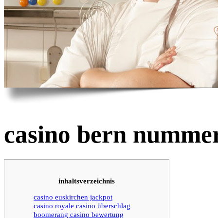
Presse
Kontakt
casino bern numme
inhaltsverzeichnis
casino euskirchen jackpot
casino royale casino überschlag
boomerang casino bewertung