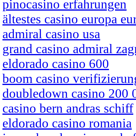
pinocasino erfahrungen
ältestes casino europa eu
admiral casino usa
grand casino admiral zag
eldorado casino 600
boom casino verifizierun
doubledown casino 200 0
casino bern andras schiff
eldorado casino romania