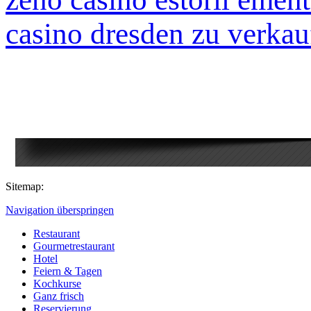
casino dresden zu verkau
Sitemap:
Navigation überspringen
Restaurant
Gourmetrestaurant
Hotel
Feiern & Tagen
Kochkurse
Ganz frisch
Reservierung