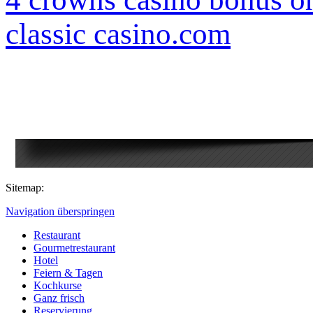
classic casino.com
Sitemap:
Navigation überspringen
Restaurant
Gourmetrestaurant
Hotel
Feiern & Tagen
Kochkurse
Ganz frisch
Reservierung