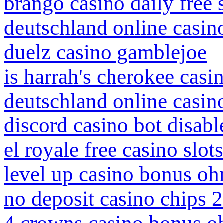
brango casino daily free 
deutschland online casino
duelz casino gamblejoe
is harrah's cherokee casin
deutschland online casin
discord casino bot disabl
el royale free casino slots
level up casino bonus oh
no deposit casino chips 
4 crowns casino bonus o