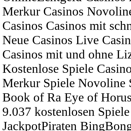
Merkur Casinos Novoline
Casinos Casinos mit sch
Neue Casinos Live Casin
Casinos mit und ohne Li
Kostenlose Spiele Casin
Merkur Spiele Novoline S
Book of Ra Eye of Horus
9.037 kostenlosen Spiel
JackpotPiraten BingBon