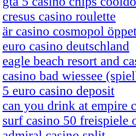
gta 5 casino chips coold
cresus casino roulette
är casino cosmopol öppet
euro casino deutschland
eagle beach resort and ca
casino bad wiessee (spie
5 euro casino deposit
can you drink at empire 
surf casino 50 freispiele
admiral casino split