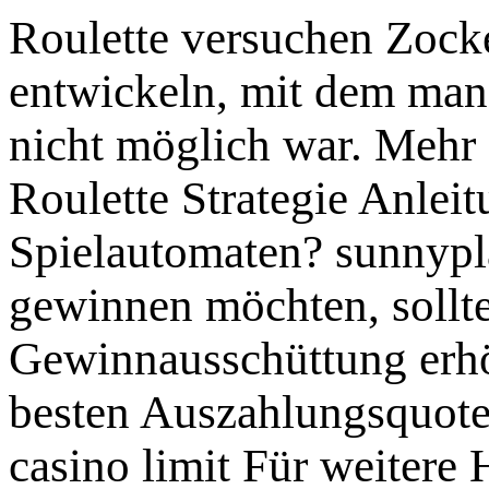
Roulette versuchen Zock
entwickeln, mit dem man 
nicht möglich war. Mehr 
Roulette Strategie Anleit
Spielautomaten? sunnypl
gewinnen möchten, sollte
Gewinnausschüttung erhö
besten Auszahlungsquoten
casino limit Für weitere