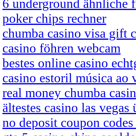
6 underground ähnliche 
poker chips rechner
chumba casino visa gift 
casino föhren webcam
bestes online casino ech
casino estoril música ao 
real money chumba casi
ältestes casino las vegas
no deposit coupon codes 