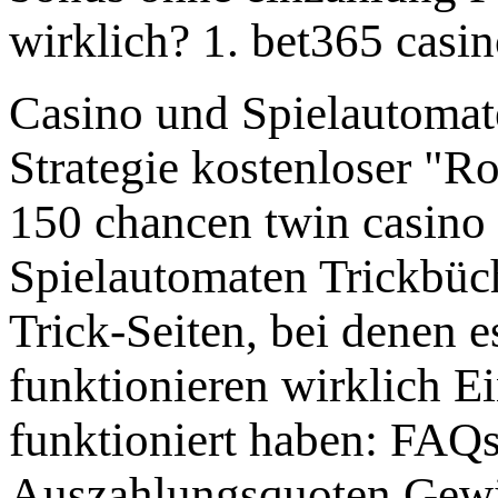
wirklich? 1. bet365 casi
Casino und Spielautomat
Strategie kostenloser "R
150 chancen twin casino
Spielautomaten Trickbüc
Trick-Seiten, bei denen 
funktionieren wirklich Ei
funktioniert haben: FAQ
Auszahlungsquoten Gew