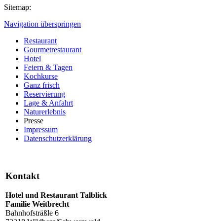
Sitemap:
Navigation überspringen
Restaurant
Gourmetrestaurant
Hotel
Feiern & Tagen
Kochkurse
Ganz frisch
Reservierung
Lage & Anfahrt
Naturerlebnis
Presse
Impressum
Datenschutzerklärung
Kontakt
Hotel und Restaurant Talblick
Familie Weitbrecht
Bahnhofsträßle 6