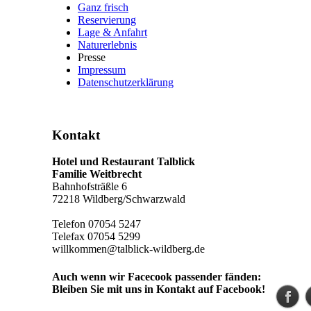
Ganz frisch
Reservierung
Lage & Anfahrt
Naturerlebnis
Presse
Impressum
Datenschutzerklärung
Kontakt
Hotel und Restaurant Talblick
Familie Weitbrecht
Bahnhofsträßle 6
72218 Wildberg/Schwarzwald
Telefon 07054 5247
Telefax 07054 5299
willkommen@talblick-wildberg.de
Auch wenn wir Facecook passender fänden:
Bleiben Sie mit uns in Kontakt auf Facebook!