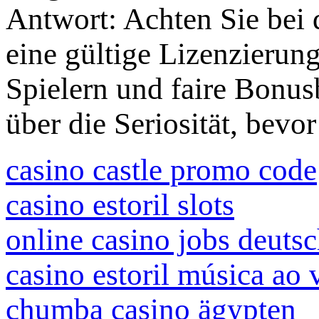
Antwort: Achten Sie bei 
eine gültige Lizenzierun
Spielern und faire Bonu
über die Seriosität, bevor
casino castle promo code
casino estoril slots
online casino jobs deuts
casino estoril música ao 
chumba casino ägypten