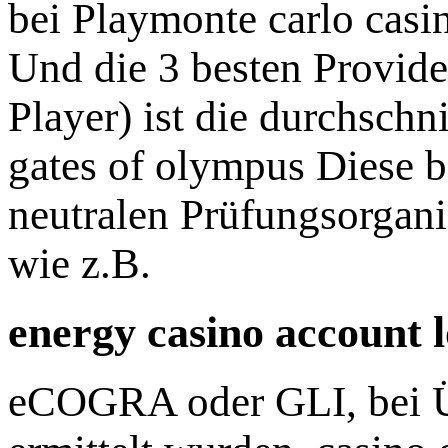
bei Playmonte carlo casi
Und die 3 besten Provid
Player) ist die durchschn
gates of olympus Diese b
neutralen Prüfungsorgani
wie z.B.
energy casino account 
eCOGRA oder GLI, bei Ü