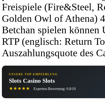
Freispiele (Fire&Steel, 
Golden Owl of Athena) 40
Betchan spielen können 
RTP (englisch: Return To 
Auszahlungsquote des Cas
UNSERE TOP-EMPFEHLUNG
Slots Casino Slots
★★★★★
Experten-Bewertung: 9.8/10