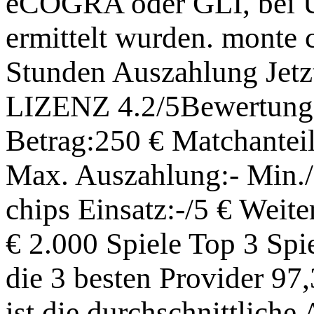
eCOGRA oder GLI, bei Ü
ermittelt wurden. monte c
Stunden Auszahlung Jetz
LIZENZ 4.2/5Bewertung
Betrag:250 € Matchante
Max. Auszahlung:- Min./M
chips Einsatz:-/5 € Weite
€ 2.000 Spiele Top 3 Spi
die 3 besten Provider 97
ist die durchschnittlich