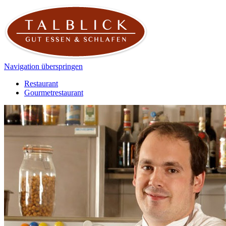
Navigation überspringen
Restaurant
Gourmetrestaurant
Navigation überspringen
Hotel
Feiern & Tagen
Kochkurse
Navigation überspringen
Ganz frisch
Reservierung
Lage & Anfahrt
Naturerlebnis