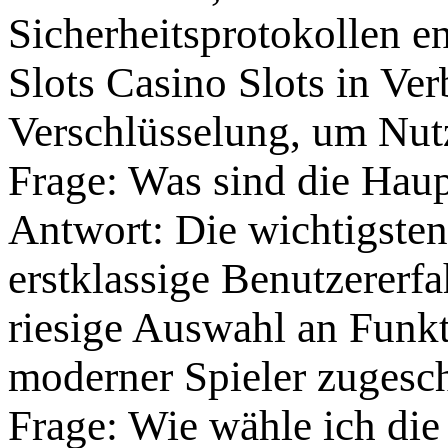
Sicherheitsprotokollen en
Slots Casino Slots in V
Verschlüsselung, um Nut
Frage: Was sind die Haup
Antwort: Die wichtigsten 
erstklassige Benutzererf
riesige Auswahl an Funkti
moderner Spieler zugesch
Frage: Wie wähle ich die 