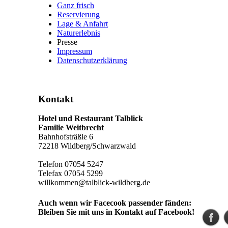
Ganz frisch
Reservierung
Lage & Anfahrt
Naturerlebnis
Presse
Impressum
Datenschutzerklärung
Kontakt
Hotel und Restaurant Talblick
Familie Weitbrecht
Bahnhofsträßle 6
72218 Wildberg/Schwarzwald
Telefon 07054 5247
Telefax 07054 5299
willkommen@talblick-wildberg.de
Auch wenn wir Facecook passender fänden:
Bleiben Sie mit uns in Kontakt auf Facebook!