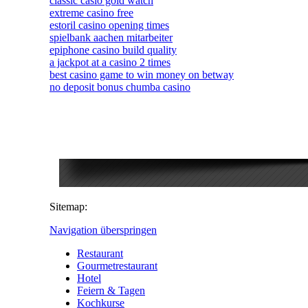
classic casio gold watch
extreme casino free
estoril casino opening times
spielbank aachen mitarbeiter
epiphone casino build quality
a jackpot at a casino 2 times
best casino game to win money on betway
no deposit bonus chumba casino
Sitemap:
Navigation überspringen
Restaurant
Gourmetrestaurant
Hotel
Feiern & Tagen
Kochkurse