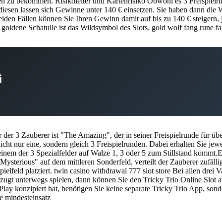
zu bekommen. Risikoleiter und Kartenrisiko Obwohl es 3 Freispielrund
 diesen lassen sich Gewinne unter 140 € einsetzen. Sie haben dann die 
eiden Fällen können Sie Ihren Gewinn damit auf bis zu 140 € steigern, 
ldene Schatulle ist das Wildsymbol des Slots. gold wolf fang rune fa
i
er der 3 Zauberer ist "The Amazing", der in seiner Freispielrunde für 
nicht nur eine, sondern gleich 3 Freispielrunden. Dabei erhalten Sie je
einem der 3 Spezialfelder auf Walze 1, 3 oder 5 zum Stillstand kommt.E
 Mysterious" auf dem mittleren Sonderfeld, verteilt der Zauberer zufäll
ielfeld platziert. twin casino withdrawal 777 slot store Bei allen drei 
zugt unterwegs spielen, dann können Sie den Tricky Trio Online Slot 
Play konzipiert hat, benötigen Sie keine separate Tricky Trio App, son
te mindesteinsatz