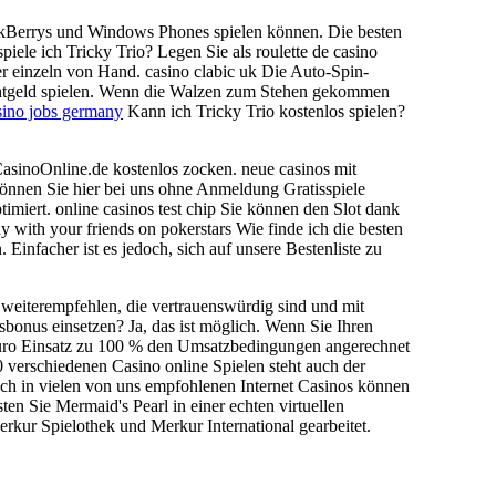
lackBerrys und Windows Phones spielen können. Die besten
ele ich Tricky Trio? Legen Sie als roulette de casino
er einzeln von Hand. casino clabic uk Die Auto-Spin-
Echtgeld spielen. Wenn die Walzen zum Stehen gekommen
sino jobs germany
Kann ich Tricky Trio kostenlos spielen?
CasinoOnline.de kostenlos zocken. neue casinos mit
önnen Sie hier bei uns ohne Anmeldung Gratisspiele
imiert. online casinos test chip Sie können den Slot dank
y with your friends on pokerstars Wie finde ich die besten
infacher ist es jedoch, sich auf unsere Bestenliste zu
r weiterempfehlen, die vertrauenswürdig sind und mit
onus einsetzen? Ja, das ist möglich. Wenn Sie Ihren
 Euro Einsatz zu 100 % den Umsatzbedingungen angerechnet
verschiedenen Casino online Spielen steht auch der
h in vielen von uns empfohlenen Internet Casinos können
ten Sie Mermaid's Pearl in einer echten virtuellen
 Spielothek und Merkur International gearbeitet.