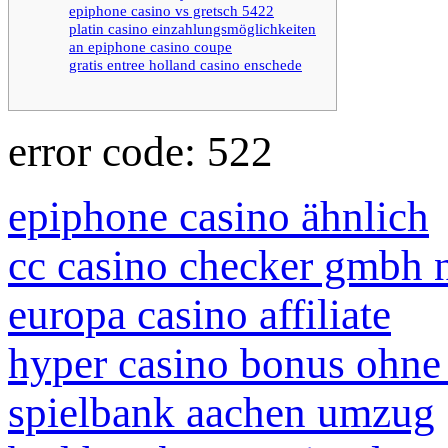
epiphone casino vs gretsch 5422
platin casino einzahlungsmöglichkeiten
an epiphone casino coupe
gratis entree holland casino enschede
error code: 522
epiphone casino ähnlich
cc casino checker gmbh 
europa casino affiliate
hyper casino bonus ohne
spielbank aachen umzug