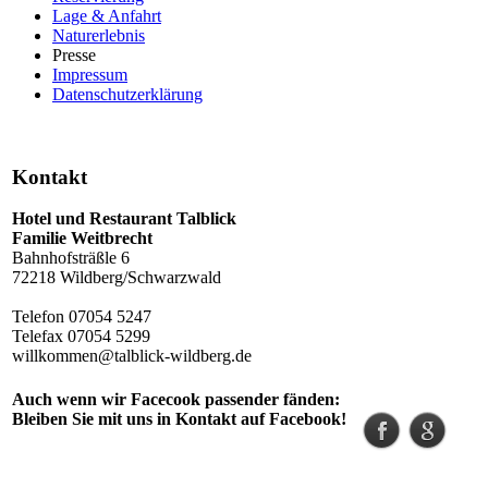
Lage & Anfahrt
Naturerlebnis
Presse
Impressum
Datenschutzerklärung
Kontakt
Hotel und Restaurant Talblick
Familie Weitbrecht
Bahnhofsträßle 6
72218 Wildberg/Schwarzwald
Telefon 07054 5247
Telefax 07054 5299
willkommen@talblick-wildberg.de
Auch wenn wir Facecook passender fänden:
Bleiben Sie mit uns in Kontakt auf Facebook!