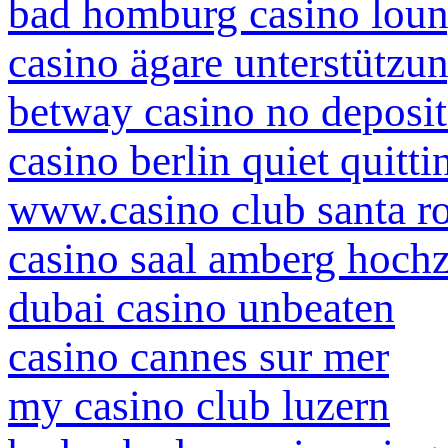
bad homburg casino lou
casino ägare unterstützu
betway casino no deposi
casino berlin quiet quitti
www.casino club santa r
casino saal amberg hochz
dubai casino unbeaten
casino cannes sur mer
my casino club luzern