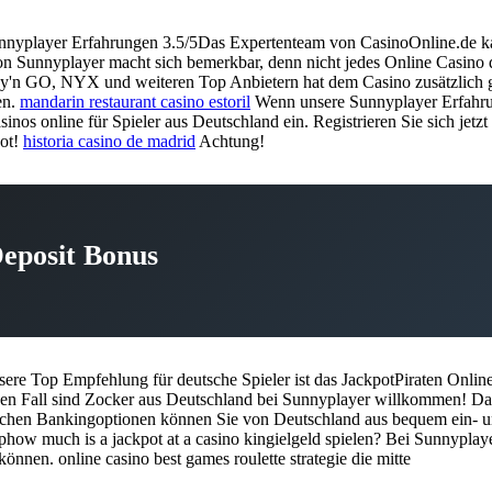
nyplayer Erfahrungen 3.5/5Das Expertenteam von CasinoOnline.de k
n Sunnyplayer macht sich bemerkbar, denn nicht jedes Online Casino d
y'n GO, NYX und weiteren Top Anbietern hat dem Casino zusätzlich gut
en.
mandarin restaurant casino estoril
Wenn unsere Sunnyplayer Erfahru
sinos online für Spieler aus Deutschland ein. Registrieren Sie sich je
pot!
historia casino de madrid
Achtung!
Deposit Bonus
sere Top Empfehlung für deutsche Spieler ist das JackpotPiraten Onlin
den Fall sind Zocker aus Deutschland bei Sunnyplayer willkommen! Das
eichen Bankingoptionen können Sie von Deutschland aus bequem ein- u
phow much is a jackpot at a casino kingielgeld spielen? Bei Sunnyplay
önnen. online casino best games roulette strategie die mitte