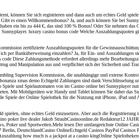
rnt, können Sie sich registrieren und dann auch um echtes Geld spiel
n Gibt es einen Willkommensbonus? Ja, und auch können Sie bei Sunnypl
uthaben ein bis zu 444 €, das sind 100 % Bonus! Oder Sie nehmen das 
n Sunnyplayer. luxury casino bonus code Welche Auszahlungsquoten gibt
ommission zertifizierte Auszahlungsquoten für die Gewinnausschüttung
nn ich per Banküberweisung einzahlen? Ja, für Ein- und Auszahlungen s
 code Diese Zahlungsmethode erfordert allerdings mehr Bearbeitungszei
rug und Manipulation aus und verpflichtet sich der Sicherheit und Tran
ambling Supervision Kommission, die unabhängige und externe Kontroll
 bonanza xmas demo Echtgeld Zahlungen sind dank Verschlüsselung und
o Spiele und Spielautomaten von im Casino online bei Sunnyplayer n
ieten. Mit Mobilgeräten wie Handy und Tablet können Sie daher das S
e Spiele der Online Spielothek für die Nutzung mit iPhone, iPad und 
ld spielen, ohne echtes Geld einzusetzen. Aber auch die Registrierung 
asino poker live dealer Jakob StraubCasinoonline.de Redakteur12 
ws, Poker und Sportwetten.Mehr lesen Der umfangreichste Online Casi
 Berlin, DeutschlandCasino OnlineEchtgeld Casinos PayPal Casinos 
Auszahlung how much is a jackpot at a casino kingOnline Spielotheke