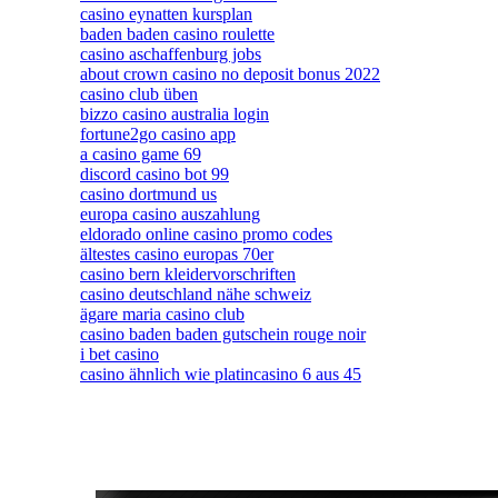
casino eynatten kursplan
baden baden casino roulette
casino aschaffenburg jobs
about crown casino no deposit bonus 2022
casino club üben
bizzo casino australia login
fortune2go casino app
a casino game 69
discord casino bot 99
casino dortmund us
europa casino auszahlung
eldorado online casino promo codes
ältestes casino europas 70er
casino bern kleidervorschriften
casino deutschland nähe schweiz
ägare maria casino club
casino baden baden gutschein rouge noir
i bet casino
casino ähnlich wie platincasino 6 aus 45