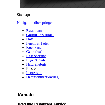
Sitemap:
Navigation überspringen
Restaurant
Gourmetrestaurant
Hotel
Feiern & Tagen
Kochkurse
Ganz frisch
Reservierung
Lage & Anfahrt
Naturerlebnis
Presse
Impressum
Datenschutzerklärung
Kontakt
Hotel und Restaurant Talblick