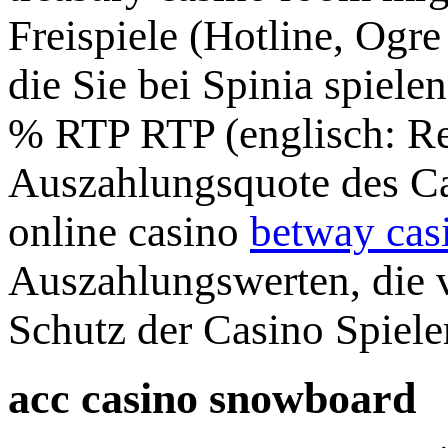
Freispiele (Hotline, Ogr
die Sie bei Spinia spiel
% RTP RTP (englisch: Ret
Auszahlungsquote des Ca
online casino
betway casi
Auszahlungswerten, die 
Schutz der Casino Spieler
acc casino snowboard