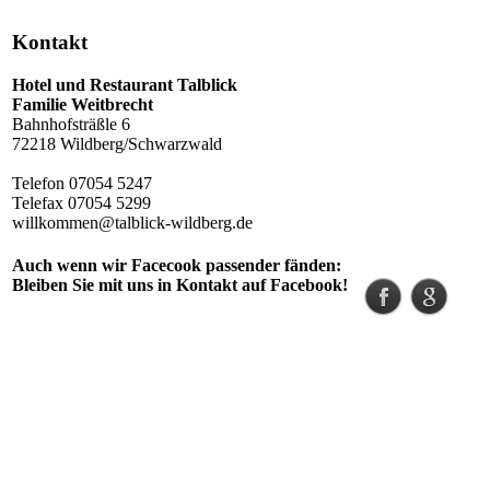
Kontakt
Hotel und Restaurant Talblick
Familie Weitbrecht
Bahnhofsträßle 6
72218 Wildberg/Schwarzwald
Telefon 07054 5247
Telefax 07054 5299
willkommen@talblick-wildberg.de
Auch wenn wir Facecook passender fänden:
Bleiben Sie mit uns in Kontakt auf Facebook!