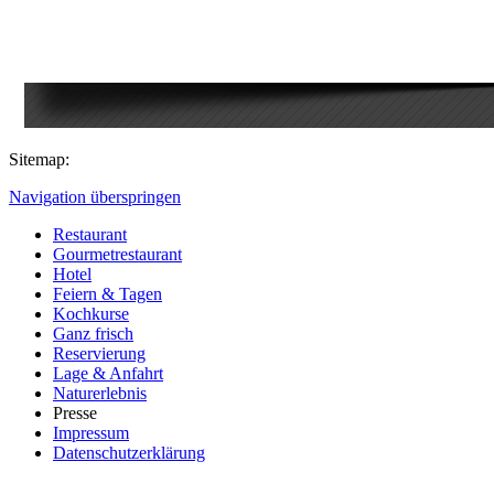
Sitemap:
Navigation überspringen
Restaurant
Gourmetrestaurant
Hotel
Feiern & Tagen
Kochkurse
Ganz frisch
Reservierung
Lage & Anfahrt
Naturerlebnis
Presse
Impressum
Datenschutzerklärung