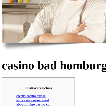
Presse
Kontakt
casino bad homburg
inhaltsverzeichnis
cresus casino suisse
acc casino snowboard
about online casino car