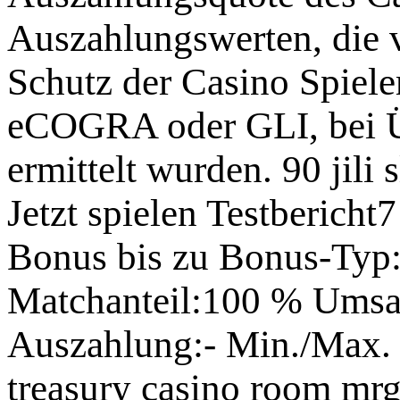
Auszahlungswerten, die 
Schutz der Casino Spieler
eCOGRA oder GLI, bei Ü
ermittelt wurden. 90 jili
Jetzt spielen Testberi
Bonus bis zu Bonus-Typ
Matchanteil:100 % Umsa
Auszahlung:- Min./Max. c
treasury casino room mrg