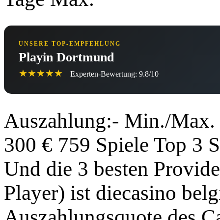
UNSERE TOP-EMPFEHLUNG
Playin Dortmund
★★★★★
Experten-Bewertung: 9.8/10
Auszahlung:- Min./Max. E
300 € 759 Spiele Top 3 Sp
Und die 3 besten Provid
Player) ist diecasino be
Auszahlungsquote des Cas