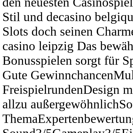
den neuesten Casinospiel
Stil und decasino belgiq
Slots doch seinen Charme.
casino leipzig Das bewäh
Bonusspielen sorgt für 
Gute GewinnchancenMult
FreispielrundenDesign m
allzu außergewöhnlichSo
ThemaExpertenbewertun