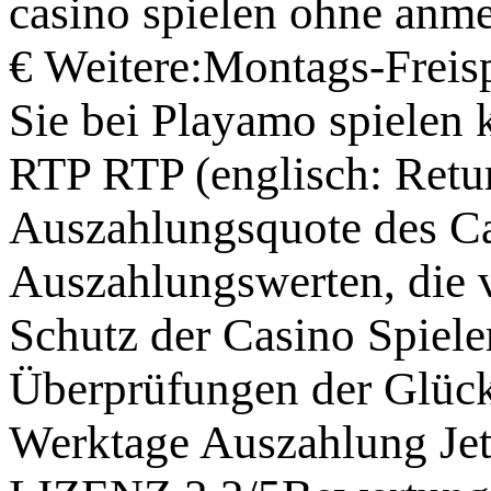
casino spielen ohne anm
€ Weitere:Montags-Freisp
Sie bei Playamo spielen
RTP RTP (englisch: Return
Auszahlungsquote des Cas
Auszahlungswerten, die 
Schutz der Casino Spiel
Überprüfungen der Glücks
Werktage Auszahlung Jet