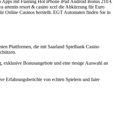
ino Apps mit Flaming Hot iPhone iPad Android Bonus 210 €
a artemis resort & casino xcel die Abkürzung für Euro
ür Online Casinos herstellt. EGT Automaten finden Sie in
sten Plattformen, die mit Saarland Spielbank Casino
chützen.
ng, exklusive Bonusangebote und eine riesige Auswahl an
ve Erfahrungsberichte von echten Spielern und faire