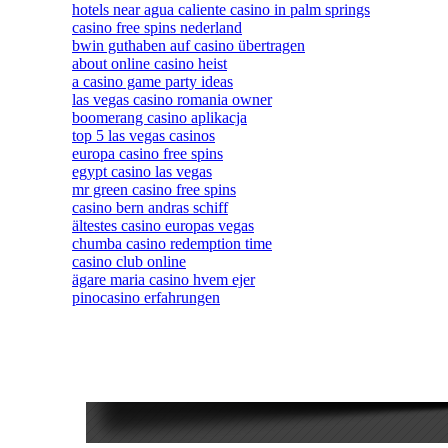
hotels near agua caliente casino in palm springs
casino free spins nederland
bwin guthaben auf casino übertragen
about online casino heist
a casino game party ideas
las vegas casino romania owner
boomerang casino aplikacja
top 5 las vegas casinos
europa casino free spins
egypt casino las vegas
mr green casino free spins
casino bern andras schiff
ältestes casino europas vegas
chumba casino redemption time
casino club online
ägare maria casino hvem ejer
pinocasino erfahrungen