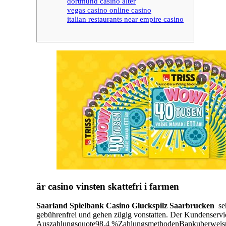
dortmund casino alter
vegas casino online casino
italian restaurants near empire casino
är casino vinsten skattefri i farmen
Saarland Spielbank Casino Gluckspilz Saarbrucken
seh
gebührenfrei und gehen zügig vonstatten. Der Kundenserv
Auszahlungsquote98,4 %ZahlungsmethodenBankuberweisung