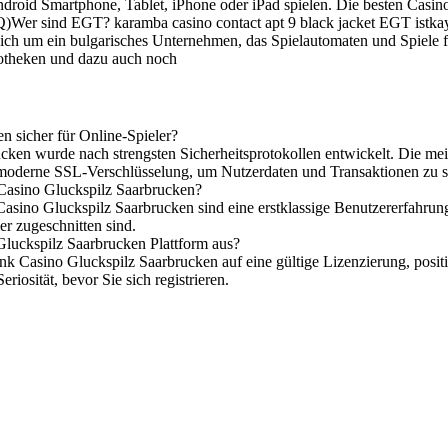
droid Smartphone, Tablet, iPhone oder iPad spielen. Die besten Cas
Q)Wer sind EGT? karamba casino contact apt 9 black jacket EGT istkay
sich um ein bulgarisches Unternehmen, das Spielautomaten und Spiele f
lotheken und dazu auch noch
n sicher für Online-Spieler?
cken wurde nach strengsten Sicherheitsprotokollen entwickelt. Die mei
moderne SSL-Verschlüsselung, um Nutzerdaten und Transaktionen zu s
 Casino Gluckspilz Saarbrucken?
Casino Gluckspilz Saarbrucken sind eine erstklassige Benutzererfahru
er zugeschnitten sind.
Gluckspilz Saarbrucken Plattform aus?
k Casino Gluckspilz Saarbrucken auf eine gültige Lizenzierung, positi
osität, bevor Sie sich registrieren.