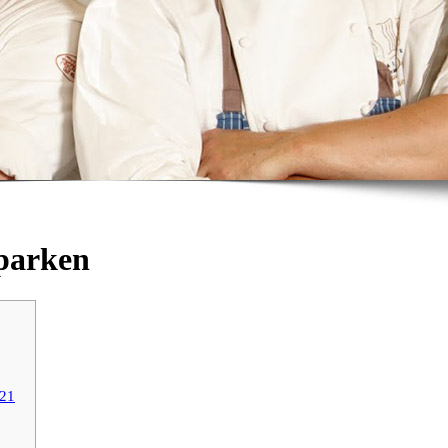
parken
021