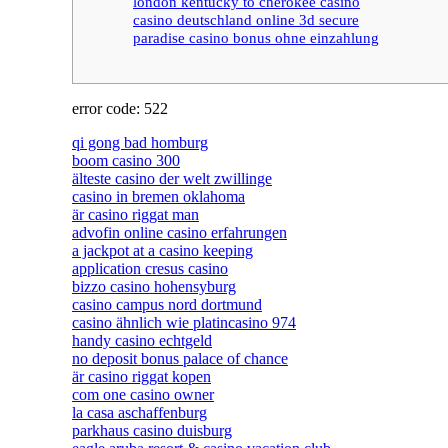
london kentucky to cherokee casino
casino deutschland online 3d secure
paradise casino bonus ohne einzahlung
error code: 522
qi gong bad homburg
boom casino 300
älteste casino der welt zwillinge
casino in bremen oklahoma
är casino riggat man
advofin online casino erfahrungen
a jackpot at a casino keeping
application cresus casino
bizzo casino hohensyburg
casino campus nord dortmund
casino ähnlich wie platincasino 974
handy casino echtgeld
no deposit bonus palace of chance
är casino riggat kopen
com one casino owner
la casa aschaffenburg
parkhaus casino duisburg