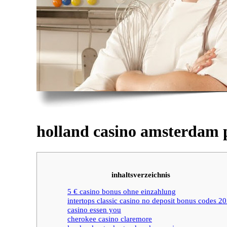
Presse
Kontakt
holland casino amsterdam 
inhaltsverzeichnis
5 € casino bonus ohne einzahlung
intertops classic casino no deposit bonus codes 2
casino essen you
cherokee casino claremore