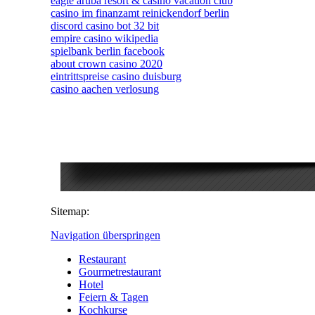
eagle aruba resort & casino vacation club
casino im finanzamt reinickendorf berlin
discord casino bot 32 bit
empire casino wikipedia
spielbank berlin facebook
about crown casino 2020
eintrittspreise casino duisburg
casino aachen verlosung
Sitemap:
Navigation überspringen
Restaurant
Gourmetrestaurant
Hotel
Feiern & Tagen
Kochkurse