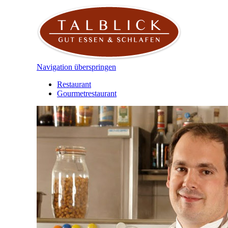
Navigation überspringen
Restaurant
Gourmetrestaurant
Navigation überspringen
Hotel
Feiern & Tagen
Kochkurse
Navigation überspringen
Ganz frisch
Reservierung
Lage & Anfahrt
Naturerlebnis