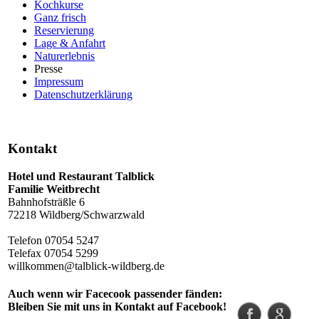
Kochkurse
Ganz frisch
Reservierung
Lage & Anfahrt
Naturerlebnis
Presse
Impressum
Datenschutzerklärung
Kontakt
Hotel und Restaurant Talblick
Familie Weitbrecht
Bahnhofsträßle 6
72218 Wildberg/Schwarzwald
Telefon 07054 5247
Telefax 07054 5299
willkommen@talblick-wildberg.de
Auch wenn wir Facecook passender fänden:
Bleiben Sie mit uns in Kontakt auf Facebook!