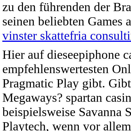
zu den führenden der Bran
seinen beliebten Games a
vinster skattefria consul
Hier auf dieseepiphone ca
empfehlenswertesten Onli
Pragmatic Play gibt. Gib
Megaways? spartan casin
beispielsweise Savanna 
Playtech, wenn vor allem