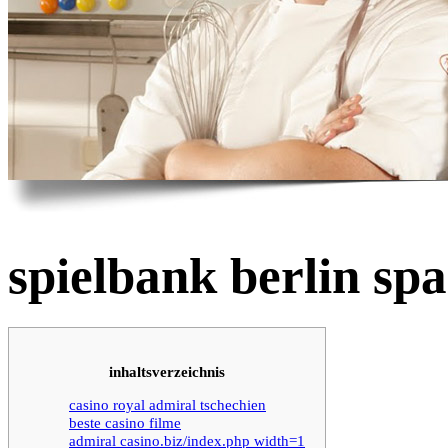
Presse
Kontakt
spielbank berlin sp
inhaltsverzeichnis
casino royal admiral tschechien
beste casino filme
admiral casino.biz/index.php width=1