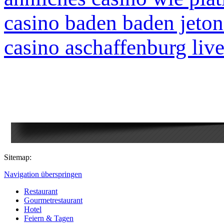
casino baden baden jeton
casino aschaffenburg liv
Sitemap:
Navigation überspringen
Restaurant
Gourmetrestaurant
Hotel
Feiern & Tagen