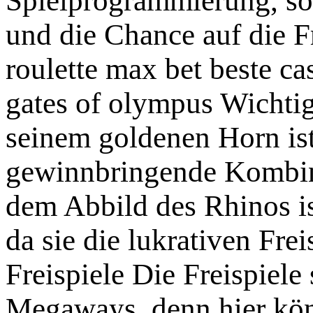
Spielprogrammierung, so
und die Chance auf die F
roulette max bet beste ca
gates of olympus Wichti
seinem goldenen Horn is
gewinnbringende Kombin
dem Abbild des Rhinos is
da sie die lukrativen Fre
Freispiele Die Freispiele
Megaways, denn hier kön