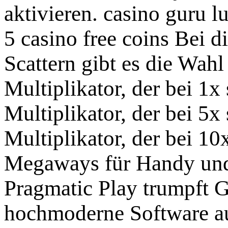
aktivieren. casino guru l
5 casino free coins Bei d
Scattern gibt es die Wah
Multiplikator, der bei 1x
Multiplikator, der bei 5x
Multiplikator, der bei 10
Megaways für Handy und 
Pragmatic Play trumpft 
hochmoderne Software auf