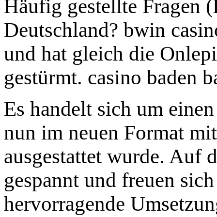
Häufig gestellte Fragen 
Deutschland? bwin casin
und hat gleich die Onlep
gestürmt. casino baden b
Es handelt sich um einen
nun im neuen Format mi
ausgestattet wurde. Auf 
gespannt und freuen sich
hervorragende Umsetzun