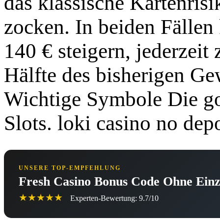
das klassische Kartenrisi
zocken. In beiden Fällen
140 € steigern, jederzeit
Hälfte des bisherigen G
Wichtige Symbole Die go
Slots. loki casino no de
UNSERE TOP-EMPFEHLUNG
Fresh Casino Bonus Code Ohne Ein
★★★★★
Experten-Bewertung: 9.7/10