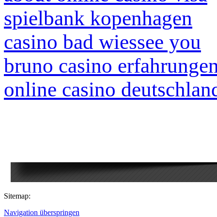
spielbank kopenhagen
casino bad wiessee you
bruno casino erfahrunge
online casino deutschlan
Sitemap:
Navigation überspringen