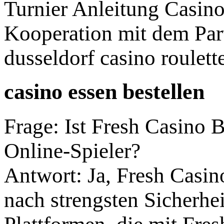
Turnier Anleitung CasinoO
Kooperation mit dem Part
dusseldorf casino roulett
casino essen bestellen
Frage: Ist Fresh Casino 
Online-Spieler?
Antwort: Ja, Fresh Cas
nach strengsten Sicherhe