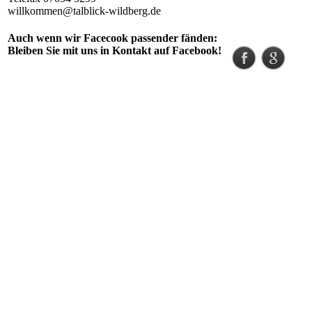
willkommen@talblick-wildberg.de
Auch wenn wir Facecook passender fänden:
Bleiben Sie mit uns in Kontakt auf Facebook!