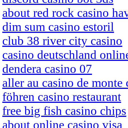
about red rock casino hav
dim sum casino estoril
club 38 river city casino
casino deutschland onlin
dendera casino 07
aller au casino de monte 
föhren casino restaurant
free big fish casino chips
about online casino visa