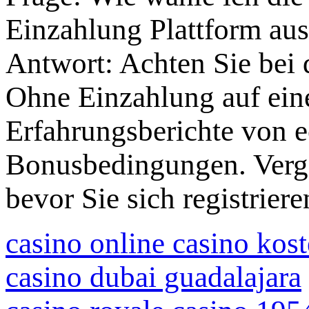
Einzahlung Plattform au
Antwort: Achten Sie bei
Ohne Einzahlung auf eine
Erfahrungsberichte von e
Bonusbedingungen. Vergew
bevor Sie sich registriere
casino online casino ko
casino dubai guadalajara