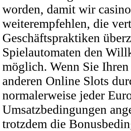
worden, damit wir casino
weiterempfehlen, die ver
Geschäftspraktiken über
Spielautomaten den Will
möglich. Wenn Sie Ihren
anderen Online Slots durc
normalerweise jeder Eur
Umsatzbedingungen anger
trotzdem die Bonusbedin