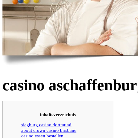
Presse
Kontakt
casino aschaffenbur
inhaltsverzeichnis
siegburg casino dortmund
about crown casino brisbane
casino essen bestellen