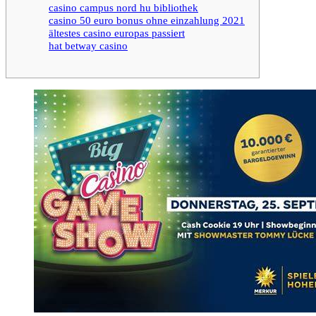
casino campus nord hu bibliothek
casino 50 euro bonus ohne einzahlung 2021
ältestes casino europas passiert
hat betway casino