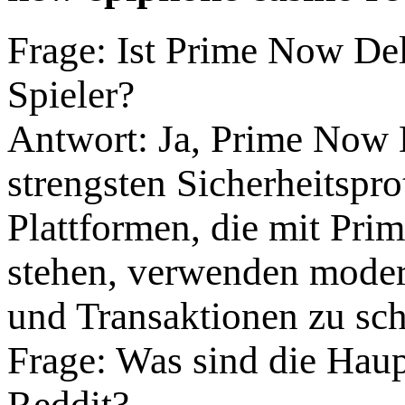
Frage: Ist Prime Now Del
Spieler?
Antwort: Ja, Prime Now 
strengsten Sicherheitspro
Plattformen, die mit Pri
stehen, verwenden moder
und Transaktionen zu sch
Frage: Was sind die Haup
Reddit?