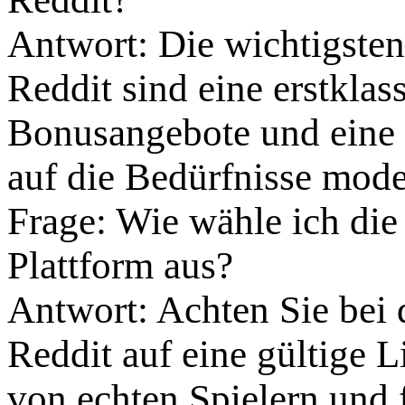
Antwort: Die wichtigsten
Reddit sind eine erstklas
Bonusangebote und eine r
auf die Bedürfnisse mode
Frage: Wie wähle ich die
Plattform aus?
Antwort: Achten Sie bei
Reddit auf eine gültige L
von echten Spielern und