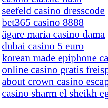
seefeld casino dresscode
bet365 casino 8888
ägare maria casino dama
dubai casino 5 euro
korean made epiphone ca
online casino gratis frei
about crown casino esca
casino sharm el sheikh e