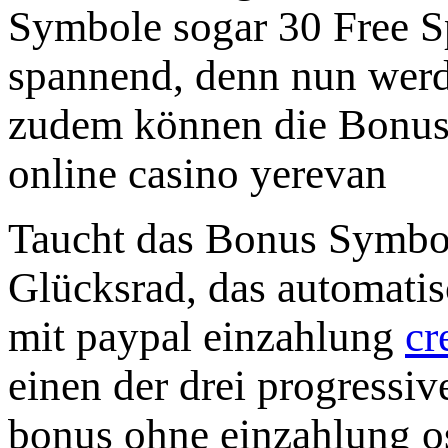
Symbole sogar 30 Free Sp
spannend, denn nun werd
zudem können die Bonuss
online casino yerevan
Taucht das Bonus Symbol 
Glücksrad, das automatisc
mit paypal einzahlung
cr
einen der drei progressi
bonus ohne einzahlung o