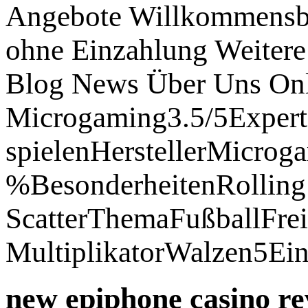
Angebote Willkommensbo
ohne Einzahlung Weitere
Blog News Über Uns Onli
Microgaming3.5/5Expert
spielenHerstellerMicro
%BesonderheitenRolling 
ScatterThemaFußballFreis
MultiplikatorWalzen5Ein
new epiphone casino r