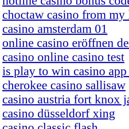
hotline casino bonus cod
choctaw casino from my 
casino amsterdam 01
online casino eröffnen d
casino online casino test
is play to win casino app 
cherokee casino sallisaw
casino austria fort knox 
casino düsseldorf xing
casino classic flash