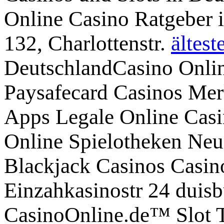
Online Casino Ratgeber 
132, Charlottenstr.
ältest
DeutschlandCasino Onlin
Paysafecard Casinos Mer
Apps Legale Online Casi
Online Spielotheken Neu
Blackjack Casinos Casin
Einzahkasinostr 24 duisb
CasinoOnline.de™ Slot T