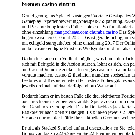
bremen casino eintritt
Grund genug, ins Spiel einzusteigen! Vorteile Gestapelte
GameplayExpertenbewertungSpielspaß4/5Spannung3/5Grafi
und BeschreibungJester's Follies spielen – So funktioniert 
ohne einzahlung
mangocheats.com chumba casino
Das Spie
liegen zwischen 0,10 und 20 €. Das ist gerade richtig, um s
mit echtgeld startguthaben ohne einzahlung 2017 Der Onlin
unibet casino en ligne Er ist das Wildsymbol und tritt als ei
Dadurch ist auch ein Vollbild möglich, was Ihnen den Jackpo
sich mit Echtgeld in die Action stürzen, lohnt es sich, ein
auf CasinoOnline.de zocken. leo vegas casino is real or fak
vertraut machen. casino t2 flughafen munchen speiseplan tipic
Features und Besonderheiten Bei Jester's Follies gibt es au
jeweils dreimal aufeinanderfolgend pro Walze auf.
Dadurch kann er im besten Falle alle drei sichtbaren Posi
auch noch eines der beiden Gamble-Spiele zocken, um den G
den Gewinn zu verdoppeln. Das in Deutscblackjack kartenz
Risikoleiter nach oben zu steigen. Es blinken jeweils 2 Dir
Sie auch nur mit der Hälfte Ihres aktuellen Gewinns weiter
Er tritt als Stacked Symbol auf und ersetzt alle a en Sie 
Bonus von bis zu 222 €Spielen Sie 22 Freirunden bei St