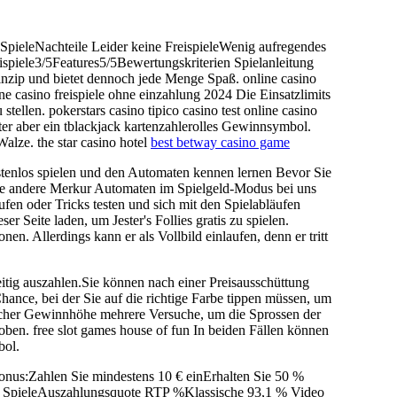
SpieleNachteile Leider keine FreispieleWenig aufregendes
ele3/5Features5/5Bewertungskriterien Spielanleitung
prinzip und bietet dennoch jede Menge Spaß. online casino
e casino freispiele ohne einzahlung 2024 Die Einsatzlimits
ellen. pokerstars casino tipico casino test online casino
ter aber ein tblackjack kartenzahlerolles Gewinnsymbol.
Walze. the star casino hotel
best betway casino game
 kostenlos spielen und den Automaten kennen lernen Bevor Sie
 viele andere Merkur Automaten im Spielgeld-Modus bei uns
ufen oder Tricks testen und sich mit den Spielabläufen
er Seite laden, um Jester's Follies gratis zu spielen.
n. Allerdings kann er als Vollbild einlaufen, denn er tritt
itig auszahlen.Sie können nach einer Preisausschüttung
ance, bei der Sie auf die richtige Farbe tippen müssen, um
licher Gewinnhöhe mehrere Versuche, um die Sprossen der
 oben. free slot games house of fun In beiden Fällen können
bol.
 Bonus:Zahlen Sie mindestens 10 € einErhalten Sie 50 %
no SpieleAuszahlungsquote RTP %Klassische 93,1 % Video