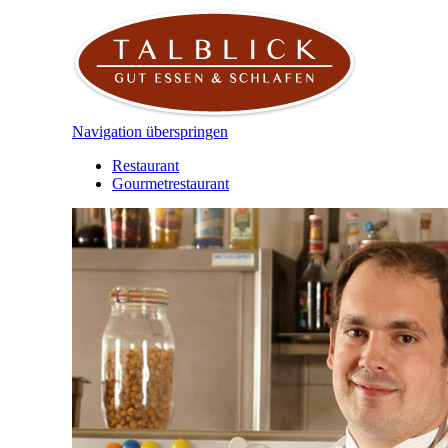
Navigation überspringen
Restaurant
Gourmetrestaurant
Navigation überspringen
Hotel
Feiern & Tagen
Kochkurse
Navigation überspringen
Ganz frisch
Reservierung
Lage & Anfahrt
Naturerlebnis