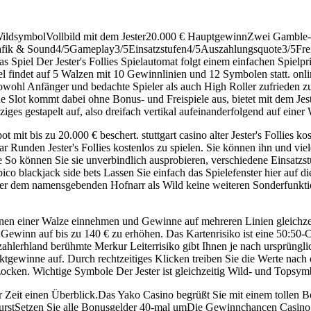
s WildsymbolVollbild mit dem Jester20.000 € HauptgewinnZwei Gamble-
k & Sound4/5Gameplay3/5Einsatzstufen4/5Auszahlungsquote3/5Freispi
das Spiel Der Jester's Follies Spielautomat folgt einem einfachen Spiel
l findet auf 5 Walzen mit 10 Gewinnlinien und 12 Symbolen statt. onlin
owohl Anfänger und bedachte Spieler als auch High Roller zufrieden zu st
e Slot kommt dabei ohne Bonus- und Freispiele aus, bietet mit dem Jes
nziges gestapelt auf, also dreifach vertikal aufeinanderfolgend auf einer 
t mit bis zu 20.000 € beschert. stuttgart casino alter Jester's Follies
 paar Runden Jester's Follies kostenlos zu spielen. Sie können ihn und
e So können Sie sie unverbindlich ausprobieren, verschiedene Einsatzst
o blackjack side bets Lassen Sie einfach das Spielefenster hier auf dies
ßer dem namensgebenden Hofnarr als Wild keine weiteren Sonderfunktione
tionen einer Walze einnehmen und Gewinne auf mehreren Linien gleichze
ewinn auf bis zu 140 € zu erhöhen. Das Kartenrisiko ist eine 50:50-Ch
ahlerhland berühmte Merkur Leiterrisiko gibt Ihnen je nach ursprüng
ektgewinne auf. Durch rechtzeitiges Klicken treiben Sie die Werte nach
zocken. Wichtige Symbole Der Jester ist gleichzeitig Wild- und Topsym
jeder Zeit einen Überblick.Das Yako Casino begrüßt Sie mit einem tollen
arburstSetzen Sie alle Bonusgelder 40-mal umDie Gewinnchancen Casi