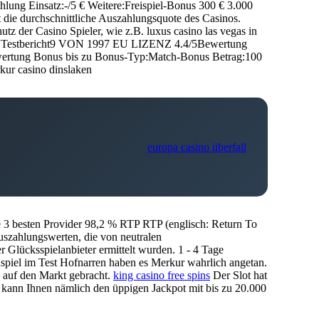
lung Einsatz:-/5 € Weitere:Freispiel-Bonus 300 € 3.000
t die durchschnittliche Auszahlungsquote des Casinos.
z der Casino Spieler, wie z.B. luxus casino las vegas in
elen Testbericht9 VON 1997 EU LIZENZ 4.4/5Bewertung
wertung Bonus bis zu Bonus-Typ:Match-Bonus Betrag:100
ur casino dinslaken
europa casino überfall
ie 3 besten Provider 98,2 % RTP RTP (englisch: Return To
Auszahlungswerten, die von neutralen
Glücksspielanbieter ermittelt wurden. 1 - 4 Tage
spiel im Test Hofnarren haben es Merkur wahrlich angetan.
en auf den Markt gebracht.
king casino free spins
Der Slot hat
 kann Ihnen nämlich den üppigen Jackpot mit bis zu 20.000