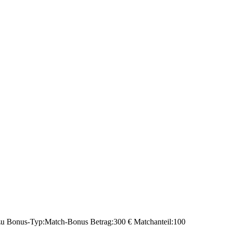
zu Bonus-Typ:Match-Bonus Betrag:300 € Matchanteil:100