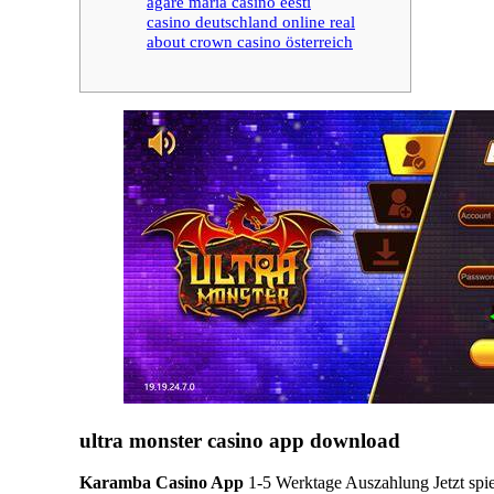
ägare maria casino eesti
casino deutschland online real
about crown casino österreich
ultra monster casino app download
Karamba Casino App
1-5 Werktage Auszahlung Jetzt sp