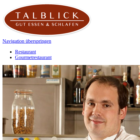
Navigation überspringen
Restaurant
Gourmetrestaurant
Navigation überspringen
Hotel
Feiern & Tagen
Kochkurse
Navigation überspringen
Ganz frisch
Reservierung
Lage & Anfahrt
Naturerlebnis