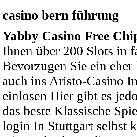
casino bern führung
Yabby Casino Free Chi
Ihnen über 200 Slots in f
Bevorzugen Sie ein eher 
auch ins Aristo-Casino 
einlosen Hier gibt es je
das beste Klassische Spie
login In Stuttgart selbs