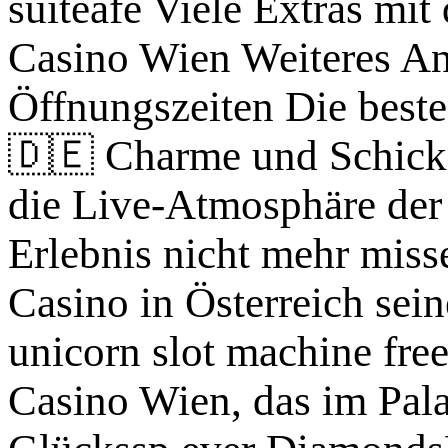
suiteafé Viele Extras mi
Casino Wien Weiteres An
Öffnungszeiten Die best
🇩🇪 Charme und Schick 
die Live-Atmosphäre der 
Erlebnis nicht mehr miss
Casino in Österreich sei
unicorn slot machine fre
Casino Wien, das im Palai