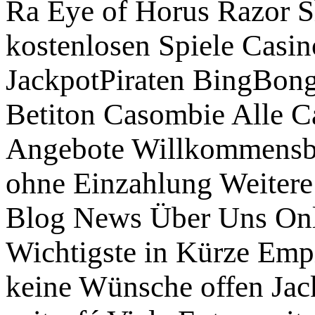
Ra Eye of Horus Razor S
kostenlosen Spiele Casi
JackpotPiraten BingBon
Betiton Casombie Alle C
Angebote Willkommensbo
ohne Einzahlung Weitere
Blog News Über Uns Onli
Wichtigste in Kürze Empi
keine Wünsche offen Jack