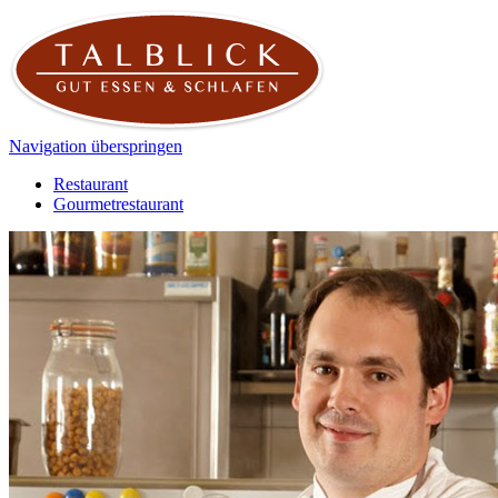
Navigation überspringen
Restaurant
Gourmetrestaurant
Navigation überspringen
Hotel
Feiern & Tagen
Kochkurse
Navigation überspringen
Ganz frisch
Reservierung
Lage & Anfahrt
Naturerlebnis