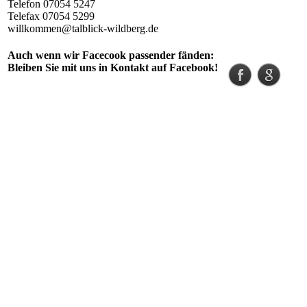
Telefon 07054 5247
Telefax 07054 5299
willkommen@talblick-wildberg.de
Auch wenn wir Facecook passender fänden:
Bleiben Sie mit uns in Kontakt auf Facebook!