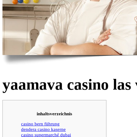
Presse
Kontakt
yaamava casino las 
inhaltsverzeichnis
casino bern führung
dendera casino kaserne
casino supermarché dubai