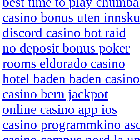
best time to play chumba
casino bonus uten innsk
discord casino bot raid
no deposit bonus poker
rooms eldorado casino
hotel baden baden casino
casino bern jackpot
online casino app ios
casino programmkino as
casino campus nord la u