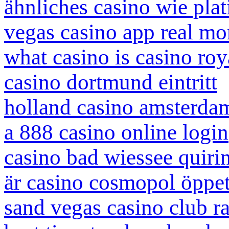
ähnliches casino wie pla
vegas casino app real m
what casino is casino ro
casino dortmund eintritt
holland casino amsterdam
a 888 casino online login
casino bad wiessee quiri
är casino cosmopol öppe
sand vegas casino club ra