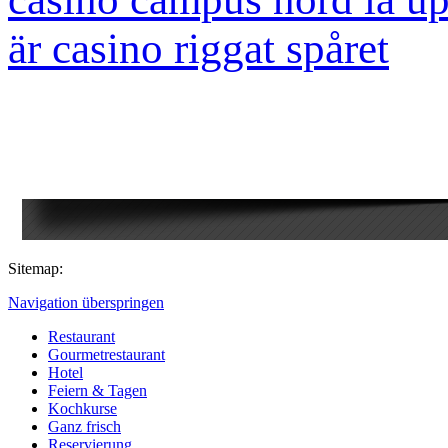
är casino riggat spåret
Sitemap:
Navigation überspringen
Restaurant
Gourmetrestaurant
Hotel
Feiern & Tagen
Kochkurse
Ganz frisch
Reservierung