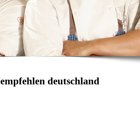
u empfehlen deutschland