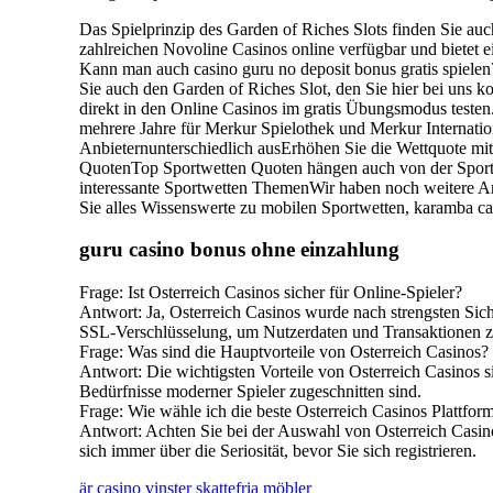
Das Spielprinzip des Garden of Riches Slots finden Sie auc
zahlreichen Novoline Casinos online verfügbar und bietet e
Kann man auch casino guru no deposit bonus gratis spielen?
Sie auch den Garden of Riches Slot, den Sie hier bei uns k
direkt in den Online Casinos im gratis Übungsmodus te
mehrere Jahre für Merkur Spielothek und Merkur Internationa
Anbieternunterschiedlich ausErhöhen Sie die Wettquote m
QuotenTop Sportwetten Quoten hängen auch von der Sportar
interessante Sportwetten ThemenWir haben noch weitere Arti
Sie alles Wissenswerte zu mobilen Sportwetten, karamba ca
guru casino bonus ohne einzahlung
Frage: Ist Osterreich Casinos sicher für Online-Spieler?
Antwort: Ja, Osterreich Casinos wurde nach strengsten Sic
SSL-Verschlüsselung, um Nutzerdaten und Transaktionen z
Frage: Was sind die Hauptvorteile von Osterreich Casinos?
Antwort: Die wichtigsten Vorteile von Osterreich Casinos s
Bedürfnisse moderner Spieler zugeschnitten sind.
Frage: Wie wähle ich die beste Osterreich Casinos Plattfor
Antwort: Achten Sie bei der Auswahl von Osterreich Casino
sich immer über die Seriosität, bevor Sie sich registrieren.
är casino vinster skattefria möbler