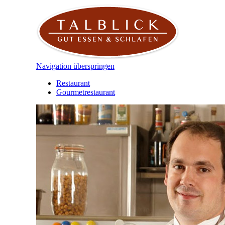
Navigation überspringen
Restaurant
Gourmetrestaurant
Navigation überspringen
Hotel
Feiern & Tagen
Kochkurse
Navigation überspringen
Ganz frisch
Reservierung
Lage & Anfahrt
Naturerlebnis