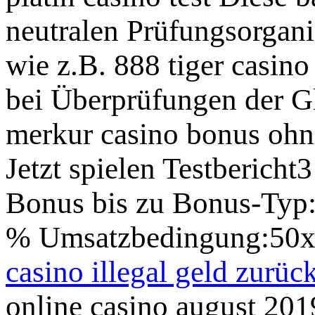
neutralen Prüfungsorgani
wie z.B. 888 tiger casi
bei Überprüfungen der Gl
merkur casino bonus ohn
Jetzt spielen Testberi
Bonus bis zu Bonus-Typ
% Umsatzbedingung:50x
casino illegal geld zurüc
online casino august 201