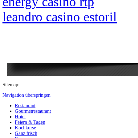
energy casino rtp
leandro casino estoril
Sitemap:
Navigation überspringen
Restaurant
Gourmetrestaurant
Hotel
Feiern & Tagen
Kochkurse
Ganz frisch