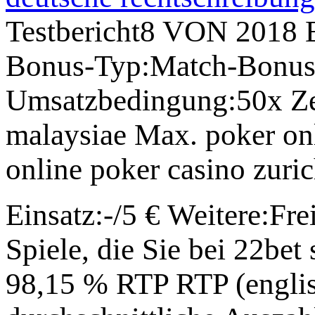
Testbericht8 VON 2018 
Bonus-Typ:Match-Bonus 
Umsatzbedingung:50x Zei
malaysiae Max. poker on
online poker casino zuri
Einsatz:-/5 € Weitere:Fr
Spiele, die Sie bei 22bet
98,15 % RTP RTP (englisc