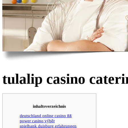
Presse
Kontakt
tulalip casino cate
inhaltsverzeichnis
deutschland online casino ßß
power casino výběr
spielbank duisburg erfahrungen