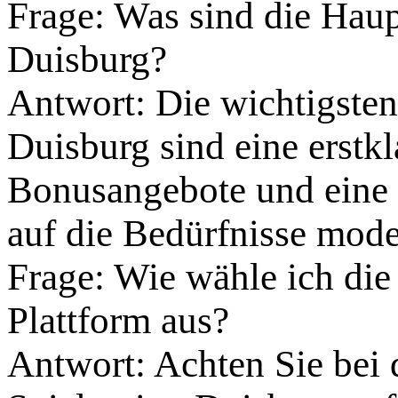
Frage: Was sind die Haup
Duisburg?
Antwort: Die wichtigsten
Duisburg sind eine erstk
Bonusangebote und eine r
auf die Bedürfnisse mode
Frage: Wie wähle ich die
Plattform aus?
Antwort: Achten Sie bei