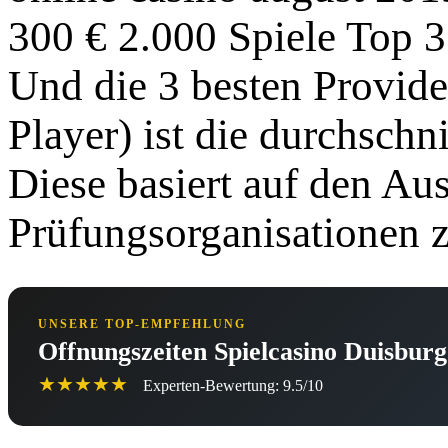
300 € 2.000 Spiele Top 3
Und die 3 besten Provid
Player) ist die durchsch
Diese basiert auf den Au
Prüfungsorganisationen z
UNSERE TOP-EMPFEHLUNG
Offnungszeiten Spielcasino Duisburg
★★★★★
Experten-Bewertung: 9.5/10