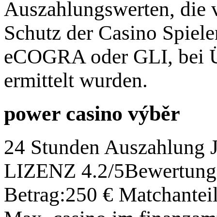
Auszahlungswerten, die 
Schutz der Casino Spiele
eCOGRA oder GLI, bei Ü
ermittelt wurden.
power casino výběr
24 Stunden Auszahlung J
LIZENZ 4.2/5Bewertung
Betrag:250 € Matchante