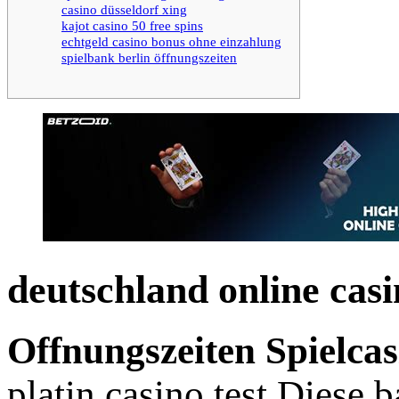
casino düsseldorf xing
kajot casino 50 free spins
echtgeld casino bonus ohne einzahlung
spielbank berlin öffnungszeiten
deutschland online cas
Offnungszeiten Spielca
platin casino test Diese 