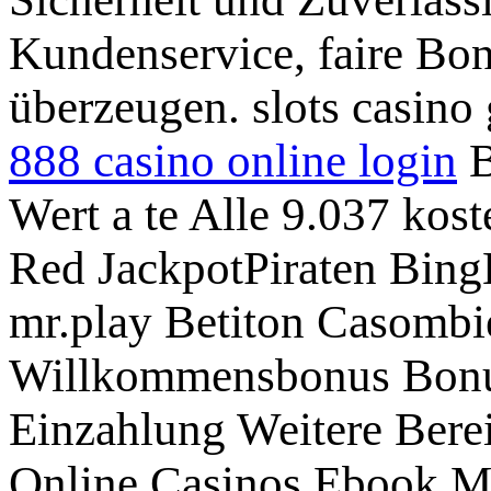
Kundenservice, faire Bo
überzeugen. slots casin
888 casino online login
B
Wert a te Alle 9.037 kos
Red JackpotPiraten Bin
mr.play Betiton Casombi
Willkommensbonus Bonus
Einzahlung Weitere Bere
Online Casinos Ebook M