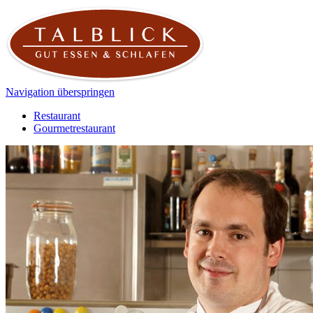
Navigation überspringen
Restaurant
Gourmetrestaurant
Navigation überspringen
Hotel
Feiern & Tagen
Kochkurse
Navigation überspringen
Ganz frisch
Reservierung
Lage & Anfahrt
Naturerlebnis