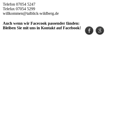
Telefon 07054 5247
Telefax 07054 5299
willkommen@talblick-wildberg.de
Auch wenn wir Facecook passender fänden:
Bleiben Sie mit uns in Kontakt auf Facebook!