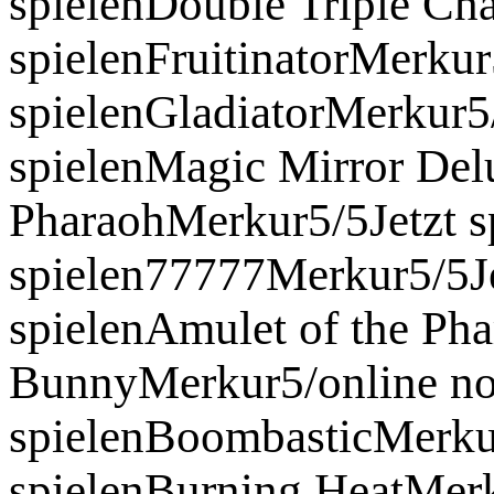
spielenDouble Triple Ch
spielenFruitinatorMerkur
spielenGladiatorMerkur5/
spielenMagic Mirror Del
PharaohMerkur5/5Jetzt s
spielen77777Merkur5/5J
spielenAmulet of the Ph
BunnyMerkur5/online no 
spielenBoombasticMerkur
spielenBurning HeatMerk