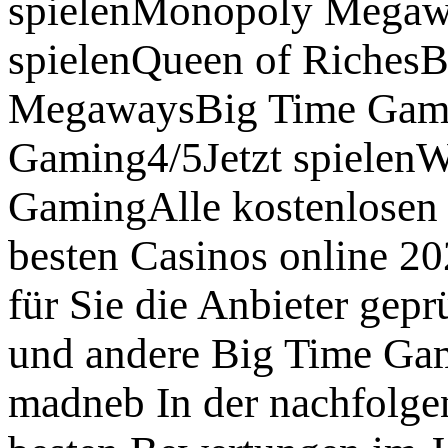
spielenMonopoly Megaw
spielenQueen of RichesB
MegawaysBig Time Gamin
Gaming4/5Jetzt spielenW
GamingAlle kostenlosen 
besten Casinos online 2
für Sie die Anbieter gep
und andere Big Time Gami
madneb In der nachfolgen