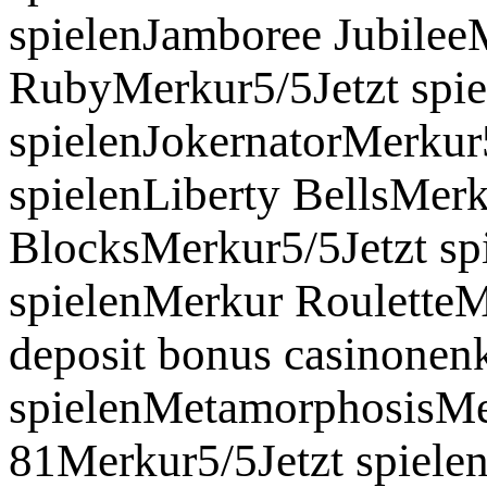
spielenJamboree JubileeM
RubyMerkur5/5Jetzt spiel
spielenJokernatorMerkur5
spielenLiberty BellsMerk
BlocksMerkur5/5Jetzt s
spielenMerkur RouletteM
deposit bonus casinonen
spielenMetamorphosisMer
81Merkur5/5Jetzt spiel