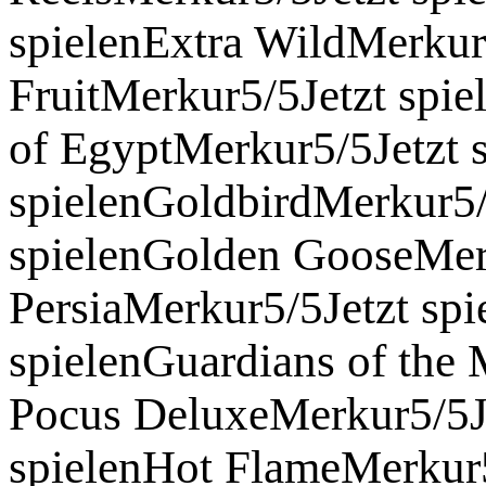
spielenExtra WildMerkur5
FruitMerkur5/5Jetzt spie
of EgyptMerkur5/5Jetzt 
spielenGoldbirdMerkur5/
spielenGolden GooseMerk
PersiaMerkur5/5Jetzt sp
spielenGuardians of the
Pocus DeluxeMerkur5/5J
spielenHot FlameMerkur5