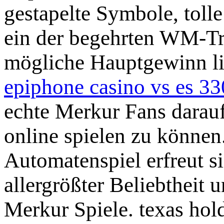
gestapelte Symbole, tol
ein der begehrten WM-T
mögliche Hauptgewinn lie
epiphone casino vs es 33
echte Merkur Fans darauf
online spielen zu können
Automatenspiel erfreut s
allergrößter Beliebtheit 
Merkur Spiele. texas hol