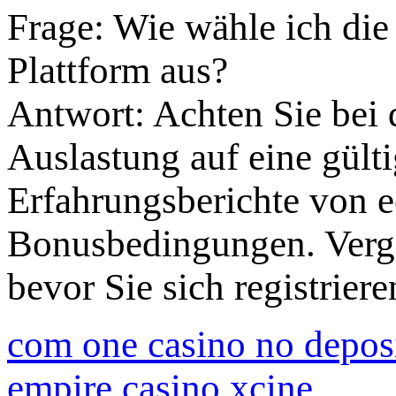
Frage: Wie wähle ich di
Plattform aus?
Antwort: Achten Sie bei
Auslastung auf eine gülti
Erfahrungsberichte von e
Bonusbedingungen. Vergew
bevor Sie sich registriere
com one casino no depos
empire casino xcine