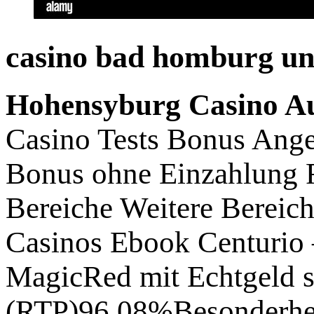
casino bad homburg un
Hohensyburg Casino Au
Casino Tests Bonus Ang
Bonus ohne Einzahlung F
Bereiche Weitere Bereic
Casinos Ebook Centurio
MagicRed mit Echtgeld 
(RTP)96.08%Besonderhei