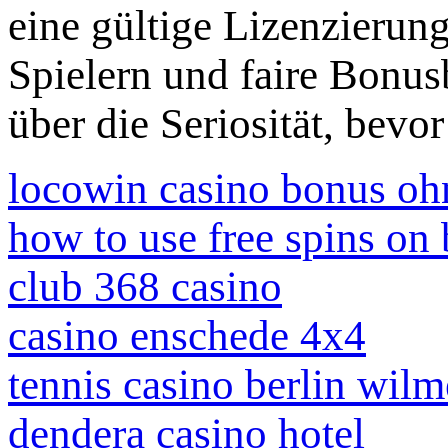
eine gültige Lizenzierun
Spielern und faire Bonu
über die Seriosität, bevor
locowin casino bonus oh
how to use free spins on 
club 368 casino
casino enschede 4x4
tennis casino berlin wilm
dendera casino hotel