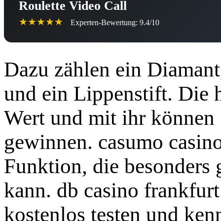
Roulette Video Call
★★★★★
Experten-Bewertung: 9.4/10
Dazu zählen ein Diamant,
und ein Lippenstift. Die
Wert und mit ihr können
gewinnen. casumo casino
Funktion, die besonders
kann. db casino frankfur
kostenlos testen und ke