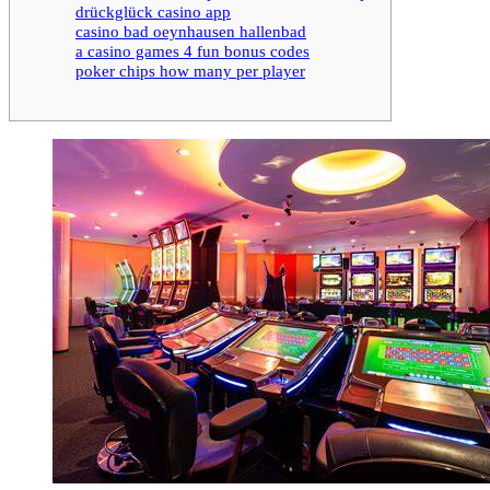
drückglück casino app
casino bad oeynhausen hallenbad
a casino games 4 fun bonus codes
poker chips how many per player