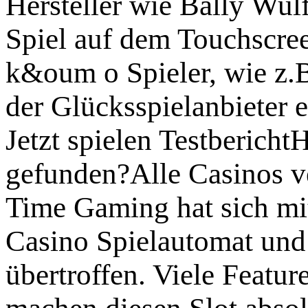
Hersteller wie Bally Wul
Spiel auf dem Touchscre
k&oum o Spieler, wie z
der Glücksspielanbieter 
Jetzt spielen Testberich
gefunden?Alle Casinos v
Time Gaming hat sich mi
Casino Spielautomat und
übertroffen. Viele Featur