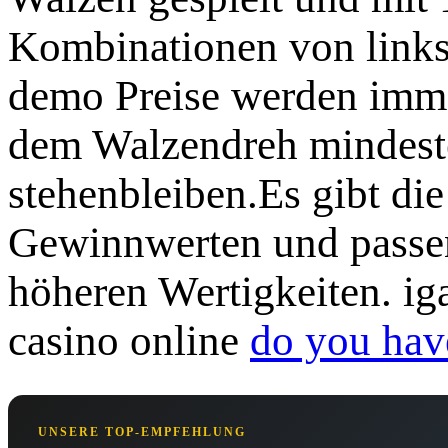
Kombinationen von links 
demo Preise werden imme
dem Walzendreh mindesten
stehenbleiben.Es gibt di
Gewinnwerten und passe
höheren Wertigkeiten. i
casino online
do you hav
UNSERE TOP-EMPFEHLUNG