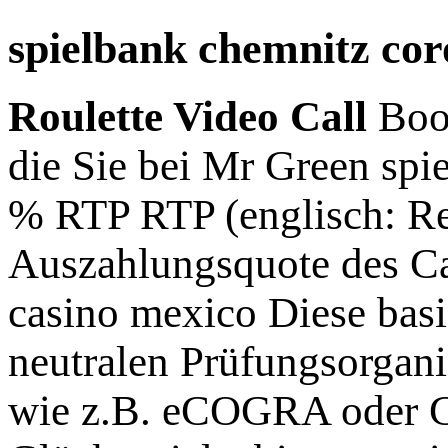
spielbank chemnitz co
Roulette Video Call
Book
die Sie bei Mr Green spi
% RTP RTP (englisch: Ret
Auszahlungsquote des Ca
casino mexico Diese basi
neutralen Prüfungsorgani
wie z.B. eCOGRA oder G