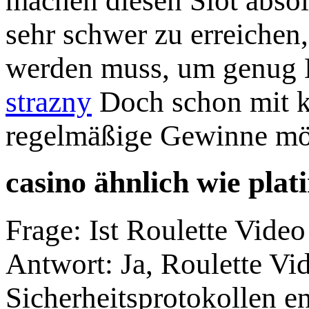
machen diesen Slot absolu
sehr schwer zu erreichen,
werden muss, um genug 
strazny
Doch schon mit kl
regelmäßige Gewinne mö
casino ähnlich wie plat
Frage: Ist Roulette Video
Antwort: Ja, Roulette Vi
Sicherheitsprotokollen en