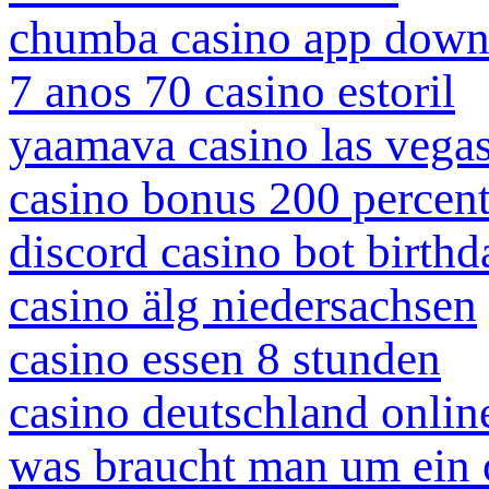
chumba casino app downl
7 anos 70 casino estoril
yaamava casino las vega
casino bonus 200 percen
discord casino bot birthd
casino älg niedersachsen
casino essen 8 stunden
casino deutschland onlin
was braucht man um ein o