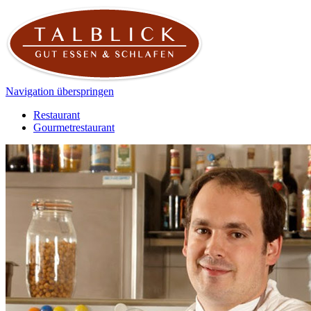
Navigation überspringen
Restaurant
Gourmetrestaurant
Navigation überspringen
Hotel
Feiern & Tagen
Kochkurse
Navigation überspringen
Ganz frisch
Reservierung
Lage & Anfahrt
Naturerlebnis