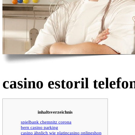
Presse
Kontakt
casino estoril telefo
inhaltsverzeichnis
spielbank chemnitz corona
bern casino parking
casino ähnlich wie platincasino onlineshop