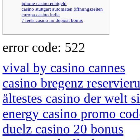
iphone casino echtgeld
casino stuttgart automaten öffnungszeiten
europa casino india
7 reels casino no deposit bonus
error code: 522
vival by casino cannes
casino bregenz reservier
ältestes casino der welt s
energy casino promo cod
duelz casino 20 bonus