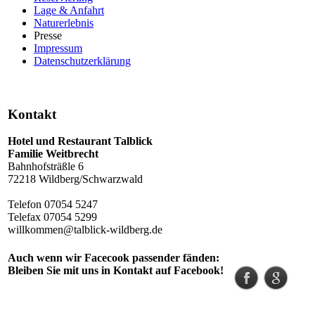
Lage & Anfahrt
Naturerlebnis
Presse
Impressum
Datenschutzerklärung
Kontakt
Hotel und Restaurant Talblick
Familie Weitbrecht
Bahnhofsträßle 6
72218 Wildberg/Schwarzwald
Telefon 07054 5247
Telefax 07054 5299
willkommen@talblick-wildberg.de
Auch wenn wir Facecook passender fänden:
Bleiben Sie mit uns in Kontakt auf Facebook!