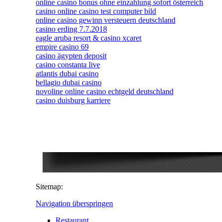
online casino bonus ohne einzahlung sofort österreich
casino online casino test computer bild
online casino gewinn versteuern deutschland
casino erding 7.7.2018
eagle aruba resort & casino xcaret
empire casino 69
casino ägypten deposit
casino constanta live
atlantis dubai casino
bellagio dubai casino
novoline online casino echtgeld deutschland
casino duisburg karriere
Sitemap:
Navigation überspringen
Restaurant