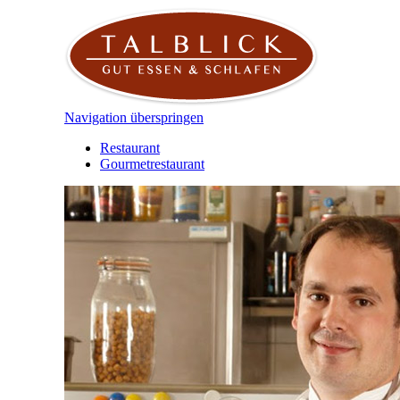
Navigation überspringen
Restaurant
Gourmetrestaurant
Navigation überspringen
Hotel
Feiern & Tagen
Kochkurse
Navigation überspringen
Ganz frisch
Reservierung
Lage & Anfahrt
Naturerlebnis