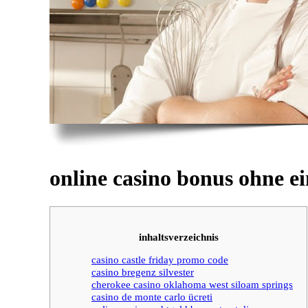
Presse
Kontakt
online casino bonus ohne e
inhaltsverzeichnis
casino castle friday promo code
casino bregenz silvester
cherokee casino oklahoma west siloam springs
casino de monte carlo ücreti