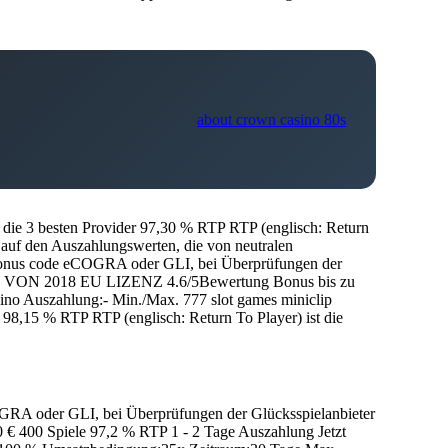
about crown casino 80s
nd die 3 besten Provider 97,30 % RTP RTP (englisch: Return
 auf den Auszahlungswerten, die von neutralen
it bonus code eCOGRA oder GLI, bei Überprüfungen der
richt8 VON 2018 EU LIZENZ 4.6/5Bewertung Bonus bis zu
no Auszahlung:- Min./Max. 777 slot games miniclip
r 98,15 % RTP RTP (englisch: Return To Player) ist die
COGRA oder GLI, bei Überprüfungen der Glücksspielanbieter
€ 400 Spiele 97,2 % RTP 1 - 2 Tage Auszahlung Jetzt