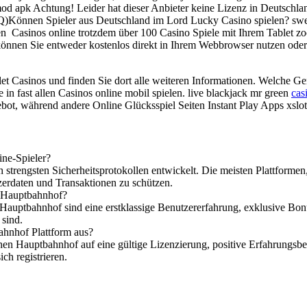
 mod apk Achtung! Leider hat dieser Anbieter keine Lizenz in Deutschla
AQ)Können Spieler aus Deutschland im Lord Lucky Casino spielen? swee
Casinos online trotzdem über 100 Casino Spiele mit Ihrem Tablet zock
önnen Sie entweder kostenlos direkt in Ihrem Webbrowser nutzen oder 
 Casinos und finden Sie dort alle weiteren Informationen. Welche Ger
n fast allen Casinos online mobil spielen. live blackjack mr green
cas
ot, während andere Online Glücksspiel Seiten Instant Play Apps xslot
ine-Spieler?
strengsten Sicherheitsprotokollen entwickelt. Die meisten Plattforme
rdaten und Transaktionen zu schützen.
n Hauptbahnhof?
Hauptbahnhof sind eine erstklassige Benutzererfahrung, exklusive Bon
 sind.
ahnhof Plattform aus?
en Hauptbahnhof auf eine gültige Lizenzierung, positive Erfahrungsbe
ch registrieren.