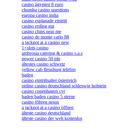
casino ägypten 8 euro
chumba casino questions
europa casino india
casino esplanade eintritt
casino erding gut
casino chips near me
casino de monte carlo 88
a jackpot at a casino new
1×slots casino
ambrosia catering & casino s.a.s
power casino 50 pln
ältestes casino schweiz
yellow cab flensburg telefon
baden
casino eintrittsalter österreich
online casino deutschland schleswig holstein
casino copenhagen cvr
baden baden casino 5 sterne
casino föhren neuss
a jackpot at a casino öffnen
älteste casino deutschland
älteste casino der welt kostenlos