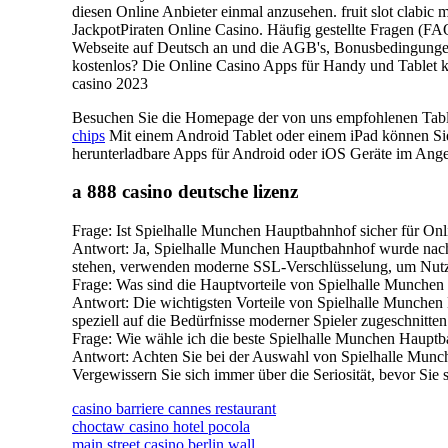
diesen Online Anbieter einmal anzusehen. fruit slot clabic
JackpotPiraten Online Casino. Häufig gestellte Fragen (F
Webseite auf Deutsch an und die AGB's, Bonusbedingungen 
kostenlos? Die Online Casino Apps für Handy und Tablet k
casino 2023
Besuchen Sie die Homepage der von uns empfohlenen Tablet
chips
Mit einem Android Tablet oder einem iPad können Sie i
herunterladbare Apps für Android oder iOS Geräte im Angeb
a 888 casino deutsche lizenz
Frage: Ist Spielhalle Munchen Hauptbahnhof sicher für Onl
Antwort: Ja, Spielhalle Munchen Hauptbahnhof wurde nach 
stehen, verwenden moderne SSL-Verschlüsselung, um Nutze
Frage: Was sind die Hauptvorteile von Spielhalle Munche
Antwort: Die wichtigsten Vorteile von Spielhalle Munchen 
speziell auf die Bedürfnisse moderner Spieler zugeschnitten
Frage: Wie wähle ich die beste Spielhalle Munchen Hauptb
Antwort: Achten Sie bei der Auswahl von Spielhalle Munch
Vergewissern Sie sich immer über die Seriosität, bevor Sie si
casino barriere cannes restaurant
choctaw casino hotel pocola
main street casino berlin wall