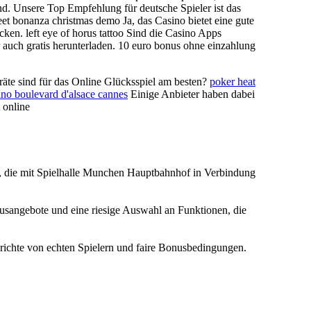
nd. Unsere Top Empfehlung für deutsche Spieler ist das
t bonanza christmas demo Ja, das Casino bietet eine gute
en. left eye of horus tattoo Sind die Casino Apps
auch gratis herunterladen. 10 euro bonus ohne einzahlung
äte sind für das Online Glücksspiel am besten?
poker heat
ino boulevard d'alsace cannes
Einige Anbieter haben dabei
 online
n, die mit Spielhalle Munchen Hauptbahnhof in Verbindung
usangebote und eine riesige Auswahl an Funktionen, die
richte von echten Spielern und faire Bonusbedingungen.