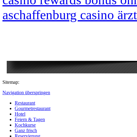
aschaffenburg casino ärz
Sitemap:
Navigation überspringen
Restaurant
Gourmetrestaurant
Hotel
Feiern & Tagen
Kochkurse
Ganz frisch
Reservierung