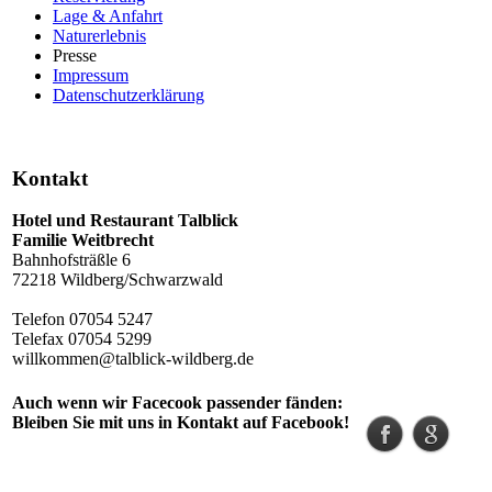
Lage & Anfahrt
Naturerlebnis
Presse
Impressum
Datenschutzerklärung
Kontakt
Hotel und Restaurant Talblick
Familie Weitbrecht
Bahnhofsträßle 6
72218 Wildberg/Schwarzwald
Telefon 07054 5247
Telefax 07054 5299
willkommen@talblick-wildberg.de
Auch wenn wir Facecook passender fänden:
Bleiben Sie mit uns in Kontakt auf Facebook!