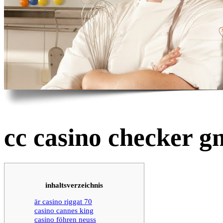
Presse
Kontakt
cc casino checker 
inhaltsverzeichnis
är casino riggat 70
casino cannes king
casino föhren neuss