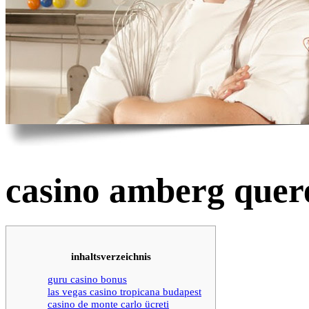
Presse
Kontakt
casino amberg quere
inhaltsverzeichnis
guru casino bonus
las vegas casino tropicana budapest
casino de monte carlo ücreti