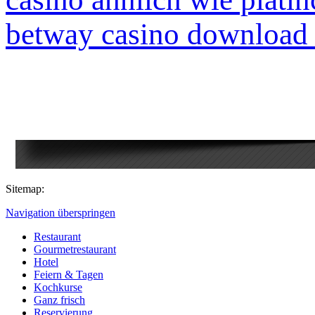
betway casino download
Sitemap:
Navigation überspringen
Restaurant
Gourmetrestaurant
Hotel
Feiern & Tagen
Kochkurse
Ganz frisch
Reservierung