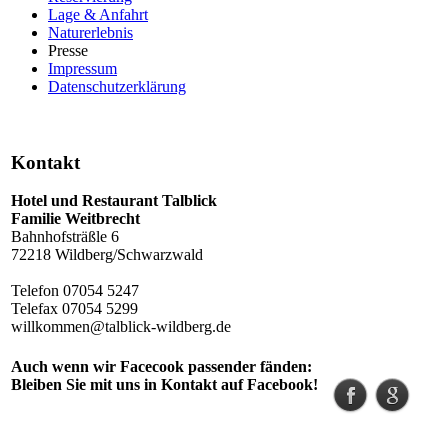
Lage & Anfahrt
Naturerlebnis
Presse
Impressum
Datenschutzerklärung
Kontakt
Hotel und Restaurant Talblick
Familie Weitbrecht
Bahnhofsträßle 6
72218 Wildberg/Schwarzwald
Telefon 07054 5247
Telefax 07054 5299
willkommen@talblick-wildberg.de
Auch wenn wir Facecook passender fänden:
Bleiben Sie mit uns in Kontakt auf Facebook!