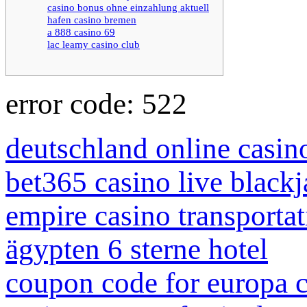
casino bonus ohne einzahlung aktuell
hafen casino bremen
a 888 casino 69
lac leamy casino club
error code: 522
deutschland online casin
bet365 casino live black
empire casino transporta
ägypten 6 sterne hotel
coupon code for europa 