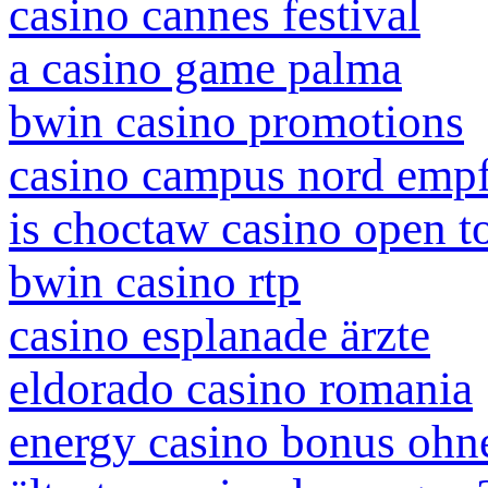
casino cannes festival
a casino game palma
bwin casino promotions
casino campus nord emp
is choctaw casino open t
bwin casino rtp
casino esplanade ärzte
eldorado casino romania
energy casino bonus ohn