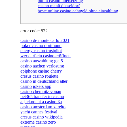
boom casino übersetzung
casino menü düsseldorf
beste online casino echtgeld ohne einzahlung
error code: 522
casino de monte carlo 2021
poker casino dortmund
energy casino trustpilot
wer darf ein casino eröffnen
casino auszahlung gta 5
casino aachen verlosung
epiphone casino cherry
cresus casino roulette
casino in deutschland alter
casino jokers app
casino chemnitz vonau
bet365 transfer to casino
a jackpot at a casino ßa
casino amsterdam xarelto
yacht cannes festival
cresus casino wikipedia
extreme casino zero