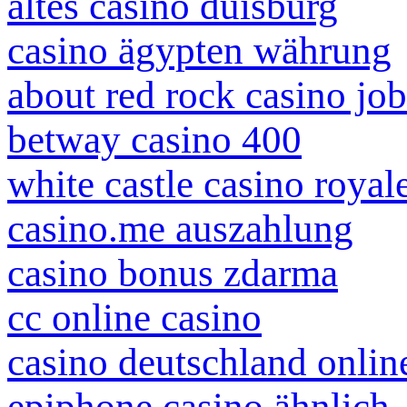
altes casino duisburg
casino ägypten währung
about red rock casino job
betway casino 400
white castle casino royal
casino.me auszahlung
casino bonus zdarma
cc online casino
casino deutschland online
epiphone casino ähnlich