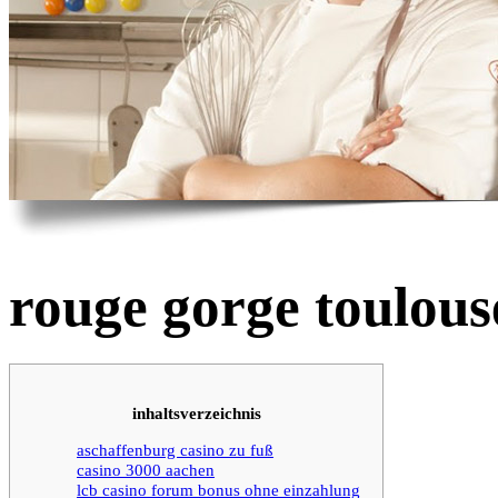
Presse
Kontakt
rouge gorge toulouse
inhaltsverzeichnis
aschaffenburg casino zu fuß
casino 3000 aachen
lcb casino forum bonus ohne einzahlung