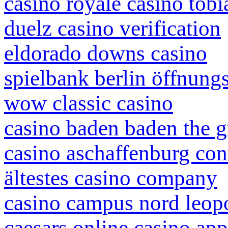
casino royale casino tob
duelz casino verification
eldorado downs casino
spielbank berlin öffnung
wow classic casino
casino baden baden the gr
casino aschaffenburg con
ältestes casino company
casino campus nord leop
caesars online casino app