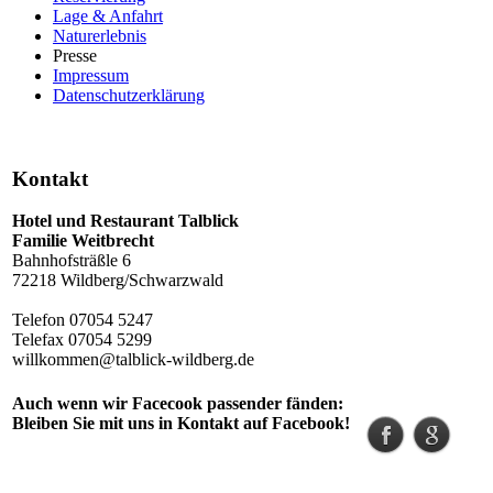
Lage & Anfahrt
Naturerlebnis
Presse
Impressum
Datenschutzerklärung
Kontakt
Hotel und Restaurant Talblick
Familie Weitbrecht
Bahnhofsträßle 6
72218 Wildberg/Schwarzwald
Telefon 07054 5247
Telefax 07054 5299
willkommen@talblick-wildberg.de
Auch wenn wir Facecook passender fänden:
Bleiben Sie mit uns in Kontakt auf Facebook!