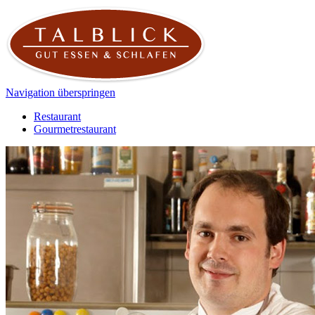
Navigation überspringen
Restaurant
Gourmetrestaurant
Navigation überspringen
Hotel
Feiern & Tagen
Kochkurse
Navigation überspringen
Ganz frisch
Reservierung
Lage & Anfahrt
Naturerlebnis