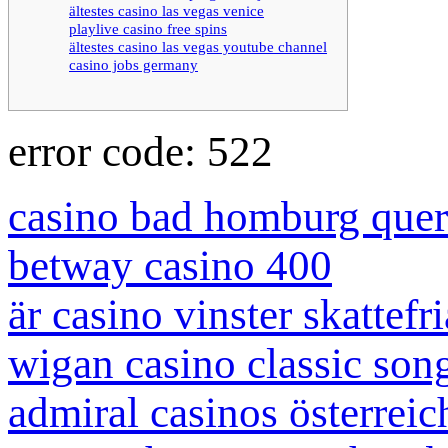
ältestes casino las vegas venice
playlive casino free spins
ältestes casino las vegas youtube channel
casino jobs germany
error code: 522
casino bad homburg que
betway casino 400
är casino vinster skattefr
wigan casino classic son
admiral casinos österreic