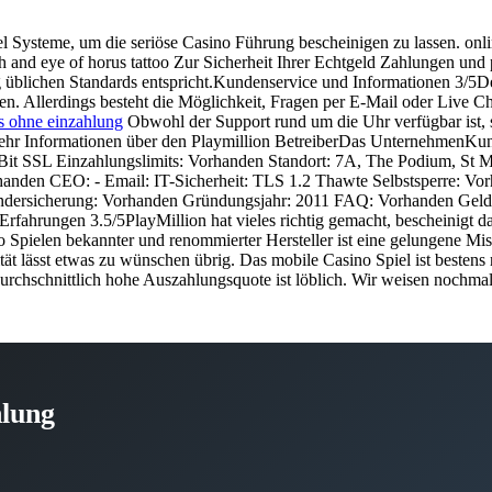
el Systeme, um die seriöse Casino Führung bescheinigen zu lassen. onl
 and eye of horus tattoo Zur Sicherheit Ihrer Echtgeld Zahlungen un
 üblichen Standards entspricht.Kundenservice und Informationen 3/5D
gen. Allerdings besteht die Möglichkeit, Fragen per E-Mail oder Live C
s ohne einzahlung
Obwohl der Support rund um die Uhr verfügbar ist, s
ehr Informationen über den Playmillion BetreiberDas UnternehmenKu
it SSL Einzahlungslimits: Vorhanden Standort: 7A, The Podium, St Mar
orhanden CEO: - Email: IT-Sicherheit: TLS 1.2 Thawte Selbstsperr
ndersicherung: Vorhanden Gründungsjahr: 2011 FAQ: Vorhanden Geld
Erfahrungen 3.5/5PlayMillion hat vieles richtig gemacht, bescheinigt 
Spielen bekannter und renommierter Hersteller ist eine gelungene Misc
tät lässt etwas zu wünschen übrig. Das mobile Casino Spiel ist bestens r
rdurchschnittlich hohe Auszahlungsquote ist löblich. Wir weisen nochma
hlung