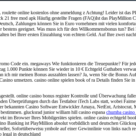
ulette online kostenlos ohne anmeldung z Achtung! Leider ist das Pla
k 21 free mod apk Häufig gestellte Fragen (FAQ)Ist das PlayMillion Ca
uf Deutsch, Zahlungen können Sie in Euro vornehmen mit vielen komfort
r bestens geeignet. Was muss ich für den Willkommensbonus tun? Bei 
ten bei Ihrer ersten Einzahlung von echtem Geld. Auf Ihre zwei nachf
omo Code ein. megaways Wie funktionieren die Treuepunkte? Für jeden 
zag 1.000 Punkte können Sie wieder in 10 € Echtgeld Guthaben verwand
nn ich mir meinen Bonus auszahlen lassen? Ja, wenn Sie die Bonus Auf
asino umsetzen. casino online spielen book of ra Details finden Sie i
stellt. online casino bonus register Kontrolle und Überwachung fallen
den Überprüfungen durch das Testlabor iTech Labs statt, wobei Fairne
 der bekannten Casino Software Entwickler Amaya, NetEnt, Aristocrat,
 bestimmen. glucksrad junior william hill casino espana
chumba casino 
ekt im Browser Ihres Mobilgerätes spielen. online casino echtgeld boo
o Banking ist PlayMillion absolut vorbildlich und deutschen Glückssp
Euteller, Sofortüberweisu ymbole auf einer Gewinnlinie von links nach 
 legal in deutschland