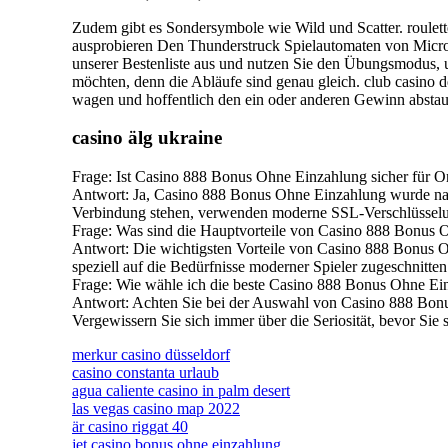
Zudem gibt es Sondersymbole wie Wild und Scatter. roulette
ausprobieren Den Thunderstruck Spielautomaten von Microg
unserer Bestenliste aus und nutzen Sie den Übungsmodus, 
möchten, denn die Abläufe sind genau gleich. club casino 
wagen und hoffentlich den ein oder anderen Gewinn absta
casino älg ukraine
Frage: Ist Casino 888 Bonus Ohne Einzahlung sicher für On
Antwort: Ja, Casino 888 Bonus Ohne Einzahlung wurde nach
Verbindung stehen, verwenden moderne SSL-Verschlüsselu
Frage: Was sind die Hauptvorteile von Casino 888 Bonus 
Antwort: Die wichtigsten Vorteile von Casino 888 Bonus O
speziell auf die Bedürfnisse moderner Spieler zugeschnitten
Frage: Wie wähle ich die beste Casino 888 Bonus Ohne Ein
Antwort: Achten Sie bei der Auswahl von Casino 888 Bonus
Vergewissern Sie sich immer über die Seriosität, bevor Sie si
merkur casino düsseldorf
casino constanta urlaub
agua caliente casino in palm desert
las vegas casino map 2022
är casino riggat 40
jet casino bonus ohne einzahlung