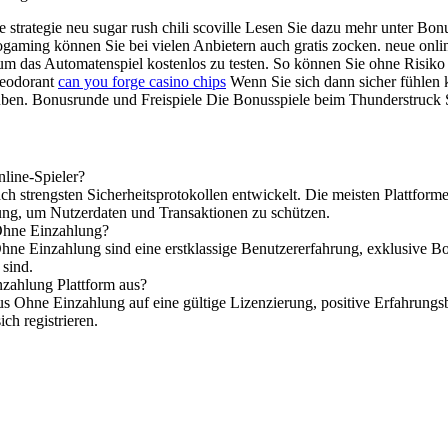
 strategie neu sugar rush chili scoville Lesen Sie dazu mehr unter Bo
aming können Sie bei vielen Anbietern auch gratis zocken. neue onlin
um das Automatenspiel kostenlos zu testen. So können Sie ohne Risiko
deodorant
can you forge casino chips
Wenn Sie sich dann sicher fühlen 
uben. Bonusrunde und Freispiele Die Bonusspiele beim Thunderstruck 
line-Spieler?
 strengsten Sicherheitsprotokollen entwickelt. Die meisten Plattform
ng, um Nutzerdaten und Transaktionen zu schützen.
Ohne Einzahlung?
hne Einzahlung sind eine erstklassige Benutzererfahrung, exklusive B
 sind.
zahlung Plattform aus?
 Ohne Einzahlung auf eine gültige Lizenzierung, positive Erfahrungs
ch registrieren.