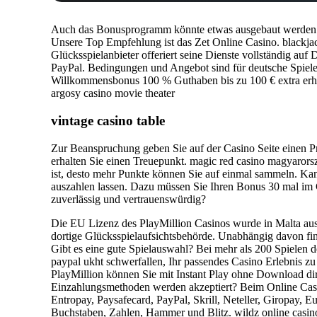
Auch das Bonusprogramm könnte etwas ausgebaut werden. ro
Unsere Top Empfehlung ist das Zet Online Casino. blackjac
Glücksspielanbieter offeriert seine Dienste vollständig a
PayPal. Bedingungen und Angebot sind für deutsche Spiele
Willkommensbonus 100 % Guthaben bis zu 100 € extra erhal
argosy casino movie theater
vintage casino table
Zur Beanspruchung geben Sie auf der Casino Seite einen Pr
erhalten Sie einen Treuepunkt. magic red casino magyarors
ist, desto mehr Punkte können Sie auf einmal sammeln. Ka
auszahlen lassen. Dazu müssen Sie Ihren Bonus 30 mal im C
zuverlässig und vertrauenswürdig?
Die EU Lizenz des PlayMillion Casinos wurde in Malta ausge
dortige Glücksspielaufsichtsbehörde. Unabhängig davon fin
Gibt es eine gute Spielauswahl? Bei mehr als 200 Spielen
paypal ukht schwerfallen, Ihr passendes Casino Erlebnis zu
PlayMillion können Sie mit Instant Play ohne Download dir
Einzahlungsmethoden werden akzeptiert? Beim Online Casin
Entropay, Paysafecard, PayPal, Skrill, Neteller, Giropay, 
Buchstaben, Zahlen, Hammer und Blitz. wildz online casino