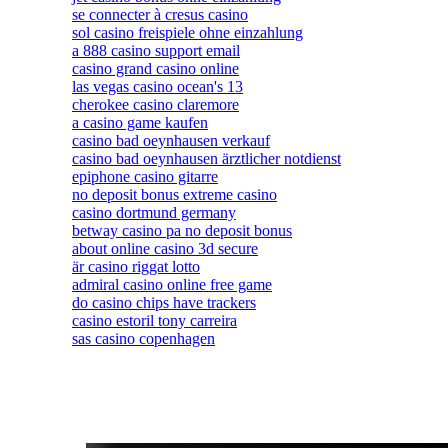
se connecter à cresus casino
sol casino freispiele ohne einzahlung
a 888 casino support email
casino grand casino online
las vegas casino ocean's 13
cherokee casino claremore
a casino game kaufen
casino bad oeynhausen verkauf
casino bad oeynhausen ärztlicher notdienst
epiphone casino gitarre
no deposit bonus extreme casino
casino dortmund germany
betway casino pa no deposit bonus
about online casino 3d secure
är casino riggat lotto
admiral casino online free game
do casino chips have trackers
casino estoril tony carreira
sas casino copenhagen