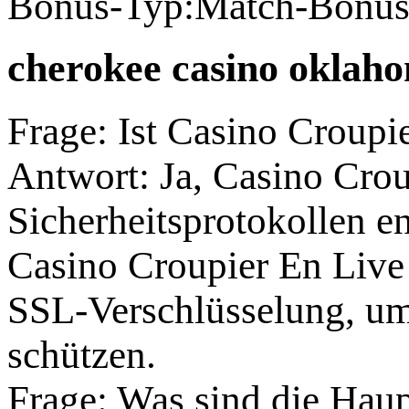
Bonus-Typ:Match-Bonus 
cherokee casino oklah
Frage: Ist Casino Croupie
Antwort: Ja, Casino Crou
Sicherheitsprotokollen en
Casino Croupier En Live
SSL-Verschlüsselung, um
schützen.
Frage: Was sind die Haup