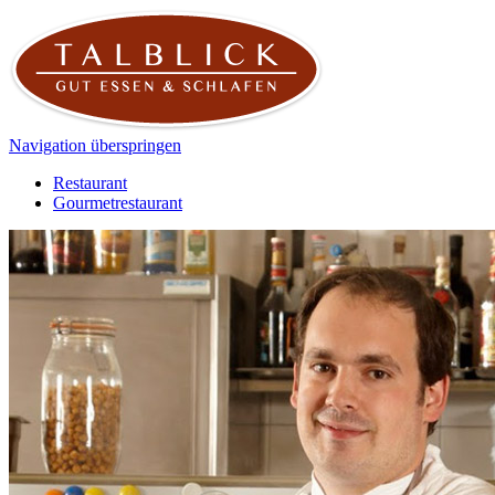
Navigation überspringen
Restaurant
Gourmetrestaurant
Navigation überspringen
Hotel
Feiern & Tagen
Kochkurse
Navigation überspringen
Ganz frisch
Reservierung
Lage & Anfahrt
Naturerlebnis