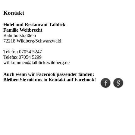
Kontakt
Hotel und Restaurant Talblick
Familie Weitbrecht
Bahnhofsträßle 6
72218 Wildberg/Schwarzwald
Telefon 07054 5247
Telefax 07054 5299
willkommen@talblick-wildberg.de
Auch wenn wir Facecook passender fänden:
Bleiben Sie mit uns in Kontakt auf Facebook!