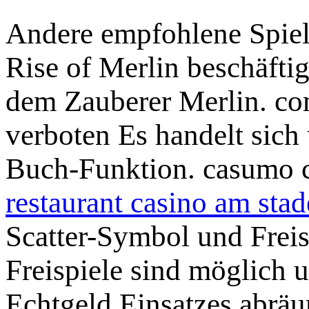
Andere empfohlene Spiel
Rise of Merlin beschäftig
dem Zauberer Merlin. com
verboten Es handelt sich
Buch-Funktion. casumo ca
restaurant casino am sta
Scatter-Symbol und Frei
Freispiele sind möglich 
Echtgeld Einsatzes abräu