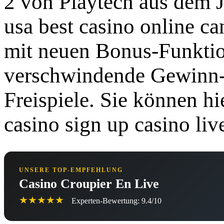
2 von Playtech aus dem Ja
usa best casino online ca
mit neuen Bonus-Funktio
verschwindende Gewinn-
Freispiele. Sie können h
casino sign up casino liv
UNSERE TOP-EMPFEHLUNG
Casino Croupier En Live
★★★★★
Experten-Bewertung: 9.4/10