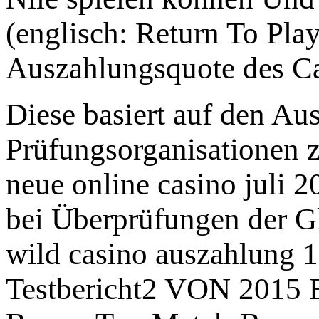
(englisch: Return To Play
Auszahlungsquote des Cas
Diese basiert auf den Au
Prüfungsorganisationen z
neue online casino juli
bei Überprüfungen der Gl
wild casino auszahlung 1
Testbericht2 VON 2015 