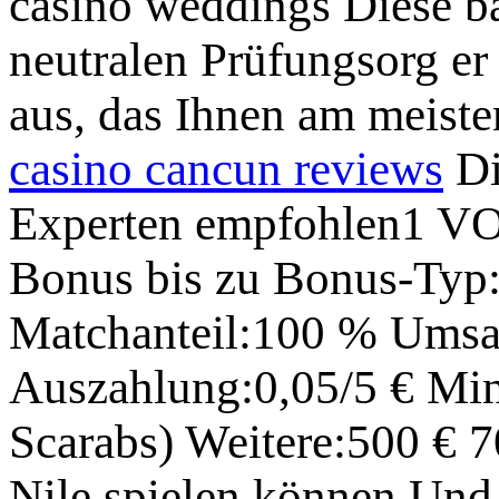
casino weddings Diese ba
neutralen Prüfungsorg er
aus, das Ihnen am meiste
casino cancun reviews
Di
Experten empfohlen1 V
Bonus bis zu Bonus-Typ
Matchanteil:100 % Umsa
Auszahlung:0,05/5 € Min.
Scarabs) Weitere:500 € 7
Nile spielen können Und