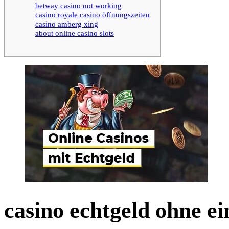
betway casino not working
casino royale casino öffnungszeiten
casino amberg xing
about online casino slots
casino echtgeld ohne e