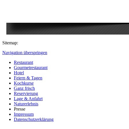
Sitemap:
Navigation überspringen
Restaurant
Gourmetrestaurant
Hotel
Feiern & Tagen
Kochkurse
Ganz frisch
Reservierung
Lage & Anfahrt
Naturerlebnis
Presse
Impressum
Datenschutzerklärung