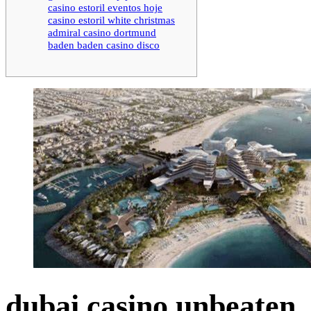
casino estoril eventos hoje
casino estoril white christmas
admiral casino dortmund
baden baden casino disco
dubai casino unbeaten