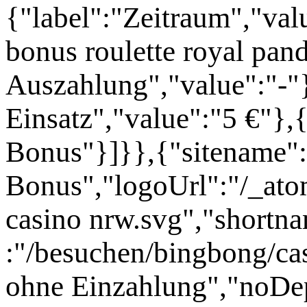
{"label":"Zeitraum","val
bonus roulette royal pan
Auszahlung","value":"-"}
Einsatz","value":"5 €"},{
Bonus"}]}},{"sitename"
Bonus","logoUrl":"/_atom
casino nrw.svg","shortna
:"/besuchen/bingbong/casi
ohne Einzahlung","noDe