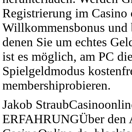
Registrierung im Casino 
Willkommensbonus und bi
denen Sie um echtes Gel
ist es möglich, am PC di
Spielgeldmodus kostenfre
membershiprobieren.
Jakob StraubCasinoonli
ERFAHRUNGÜber den Auto