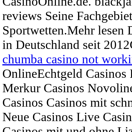
CasinoOnline.de. blackja
reviews Seine Fachgebie
Sportwetten.Mehr lesen 
in Deutschland seit 2012
chumba casino not work
OnlineEchtgeld Casinos 
Merkur Casinos Novoline
Casinos Casinos mit sch
Neue Casinos Live Casin
Casinos mit und ohne Li