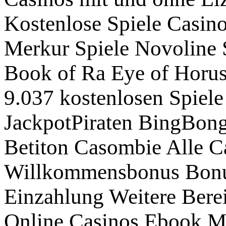
Kostenlose Spiele Casin
Merkur Spiele Novoline S
Book of Ra Eye of Horus
9.037 kostenlosen Spiel
JackpotPiraten BingBon
Betiton Casombie Alle C
Willkommensbonus Bonus
Einzahlung Weitere Bere
Online Casinos Ebook M