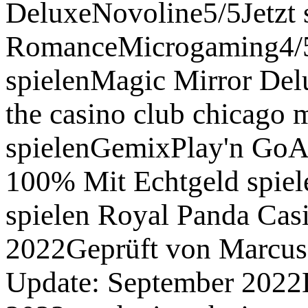
DeluxeNovoline5/5Jetzt 
RomanceMicrogaming4/5J
spielenMagic Mirror Delu
the casino club chicago
spielenGemixPlay'n GoAl
100% Mit Echtgeld spie
spielen Royal Panda Cas
2022Geprüft von Marcus 
Update: September 2022D