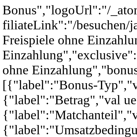
Bonus","logoUrl":"/_atom
filiateLink":"/besuchen/j
Freispiele ohne Einzahl
Einzahlung","exclusive":
ohne Einzahlung","bonus
[{"label":"Bonus-Typ","
{"label":"Betrag","val u
{"label":"Matchanteil","
{"label":"Umsatzbedingu