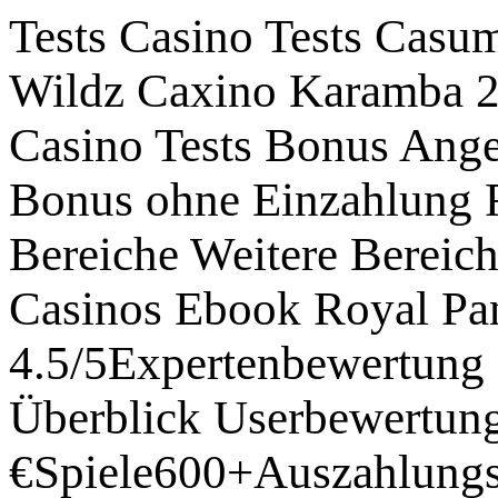
Tests Casino Tests Cas
Wildz Caxino Karamba 22
Casino Tests Bonus Ang
Bonus ohne Einzahlung F
Bereiche Weitere Bereic
Casinos Ebook Royal Pa
4.5/5Expertenbewertung
Überblick Userbewertun
€Spiele600+Auszahlungs