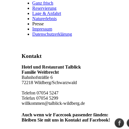
Ganz frisch
Reservierung
Lage & Anfahrt
Naturerlebnis
Presse
Impressum
Datenschutzerklärung
Kontakt
Hotel und Restaurant Talblick
Familie Weitbrecht
Bahnhofsträßle 6
72218 Wildberg/Schwarzwald
Telefon 07054 5247
Telefax 07054 5299
willkommen@talblick-wildberg.de
Auch wenn wir Facecook passender fänden:
Bleiben Sie mit uns in Kontakt auf Facebook!