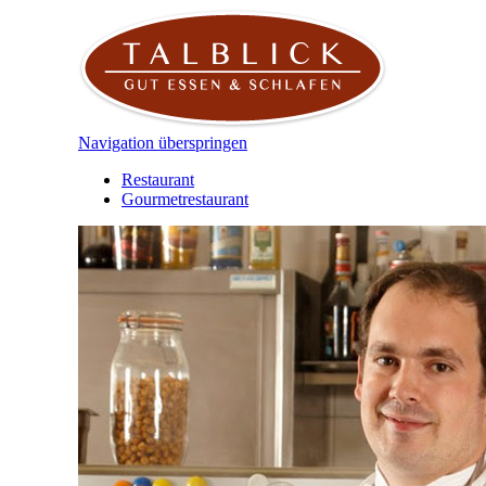
Navigation überspringen
Restaurant
Gourmetrestaurant
Navigation überspringen
Hotel
Feiern & Tagen
Kochkurse
Navigation überspringen
Ganz frisch
Reservierung
Lage & Anfahrt
Naturerlebnis