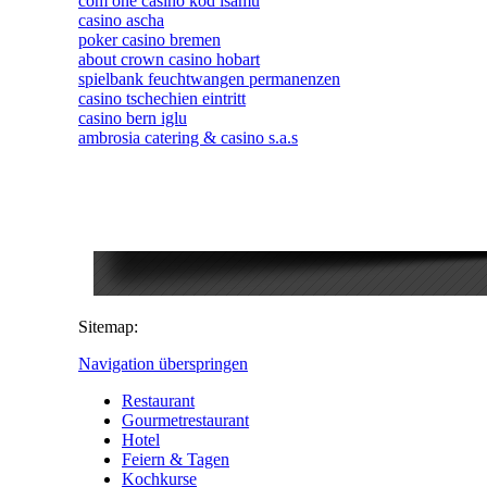
com one casino kod isamu
casino ascha
poker casino bremen
about crown casino hobart
spielbank feuchtwangen permanenzen
casino tschechien eintritt
casino bern iglu
ambrosia catering & casino s.a.s
Sitemap:
Navigation überspringen
Restaurant
Gourmetrestaurant
Hotel
Feiern & Tagen
Kochkurse