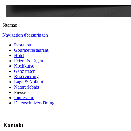
Sitemap:
Navigation überspringen
Restaurant
Gourmetrestaurant
Hotel
Feiern & Tagen
Kochkurse
Ganz frisch
Reservierung
Lage & Anfahrt
Naturerlebnis
Presse
Impressum
Datenschutzerklärung
Kontakt