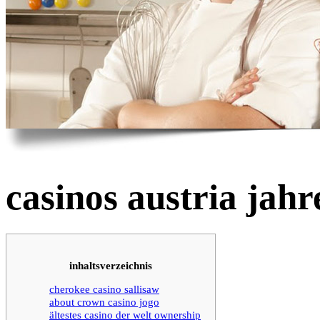
Presse
Kontakt
casinos austria jahr
inhaltsverzeichnis
cherokee casino sallisaw
about crown casino jogo
ältestes casino der welt ownership