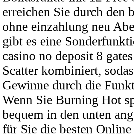
erreichen Sie durch den 
ohne einzahlung neu Abe
gibt es eine Sonderfunkti
casino no deposit 8 gate
Scatter kombiniert, soda
Gewinne durch die Funkt
Wenn Sie Burning Hot sp
bequem in den unten ang
für Sie die besten Onlin