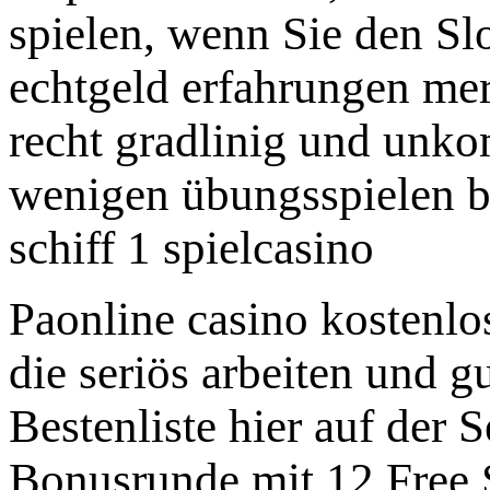
spielen, wenn Sie den Sl
echtgeld erfahrungen mer
recht gradlinig und unko
wenigen übungsspielen be
schiff 1 spielcasino
Paonline casino kostenlo
die seriös arbeiten und g
Bestenliste hier auf der 
Bonusrunde mit 12 Free 