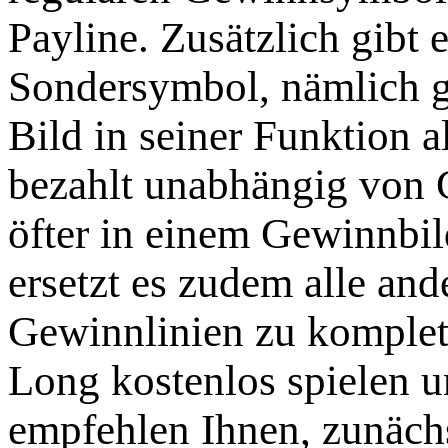
Payline. Zusätzlich gibt 
Sondersymbol, nämlich gl
Bild in seiner Funktion a
bezahlt unabhängig von 
öfter in einem Gewinnbil
ersetzt es zudem alle an
Gewinnlinien zu komplet
Long kostenlos spielen 
empfehlen Ihnen, zunäch