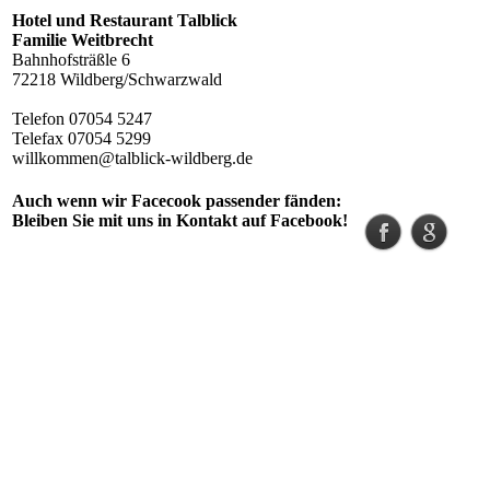
Hotel und Restaurant Talblick
Familie Weitbrecht
Bahnhofsträßle 6
72218 Wildberg/Schwarzwald
Telefon 07054 5247
Telefax 07054 5299
willkommen@talblick-wildberg.de
Auch wenn wir Facecook passender fänden:
Bleiben Sie mit uns in Kontakt auf Facebook!