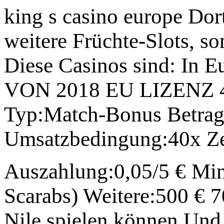
king s casino europe Dor
weitere Früchte-Slots, s
Diese Casinos sind: In E
VON 2018 EU LIZENZ 4.
Typ:Match-Bonus Betrag
Umsatzbedingung:40x Ze
Auszahlung:0,05/5 € Min.
Scarabs) Weitere:500 € 7
Nile spielen können Und