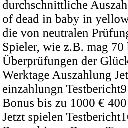
durchschnittliche Auszah
of dead in baby in yello
die von neutralen Prüfu
Spieler, wie z.B. mag 7
Überprüfungen der Glücks
Werktage Auszahlung Jetz
einzahlungn Testberich
Bonus bis zu 1000 € 400
Jetzt spielen Testberi