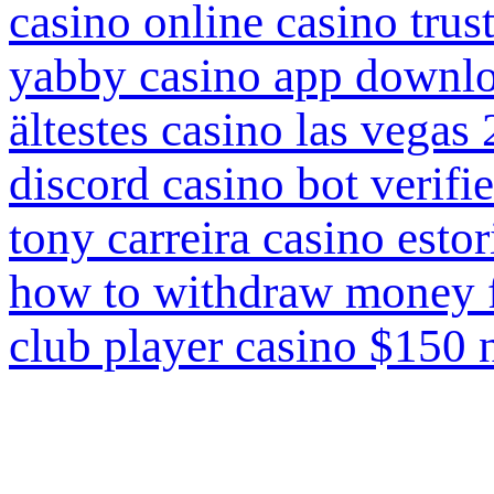
casino online casino trust
yabby casino app downl
ältestes casino las vegas
discord casino bot verifi
tony carreira casino esto
how to withdraw money 
club player casino $150 