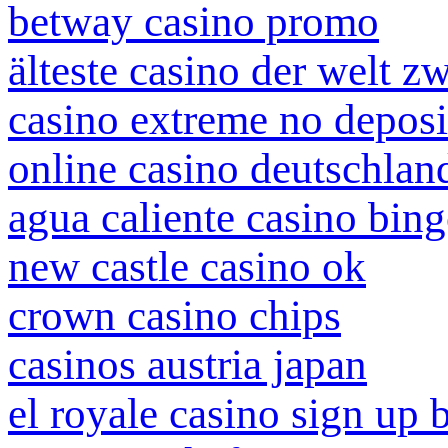
betway casino promo
älteste casino der welt zw
casino extreme no deposit
online casino deutschlan
agua caliente casino bin
new castle casino ok
crown casino chips
casinos austria japan
el royale casino sign up 