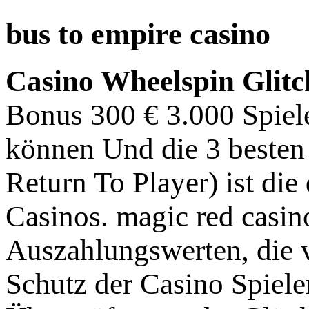
bus to empire casino
Casino Wheelspin Glitc
Bonus 300 € 3.000 Spiele
können Und die 3 besten
Return To Player) ist di
Casinos. magic red casin
Auszahlungswerten, die 
Schutz der Casino Spiel