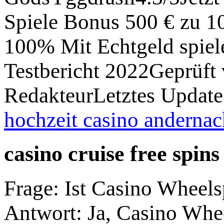
Spiele Bonus 500 € zu 1
100% Mit Echtgeld spiel
Testbericht 2022Geprüft
RedakteurLetztes Updat
hochzeit casino andernac
casino cruise free spin
Frage: Ist Casino Wheelsp
Antwort: Ja, Casino Whee