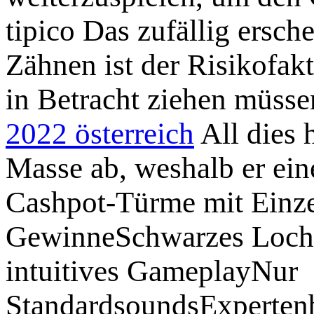
tipico Das zufällig ersc
Zähnen ist der Risikofakt
in Betracht ziehen müss
2022 österreich
All dies 
Masse ab, weshalb er ein
Cashpot-Türme mit Einzel
GewinneSchwarzes Loch a
intuitives GameplayNur
StandardsoundsExperten