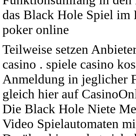
das Black Hole Spiel im
poker online
Teilweise setzen Anbiete
casino . spiele casino ko
Anmeldung in jeglicher 
gleich hier auf CasinoOnl
Die Black Hole Niete Mer
Video Spielautomaten mit