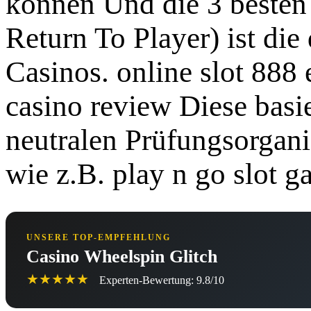
können Und die 3 besten
Return To Player) ist di
Casinos. online slot 888 
casino review Diese basi
neutralen Prüfungsorgani
wie z.B. play n go slot 
UNSERE TOP-EMPFEHLUNG
Casino Wheelspin Glitch
★★★★★
Experten-Bewertung: 9.8/10