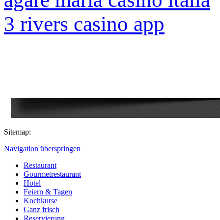
3 rivers casino app
Sitemap:
Navigation überspringen
Restaurant
Gourmetrestaurant
Hotel
Feiern & Tagen
Kochkurse
Ganz frisch
Reservierung