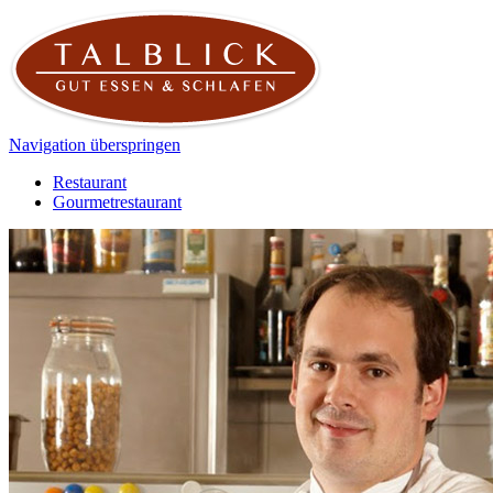
Navigation überspringen
Restaurant
Gourmetrestaurant
Navigation überspringen
Hotel
Feiern & Tagen
Kochkurse
Navigation überspringen
Ganz frisch
Reservierung
Lage & Anfahrt
Naturerlebnis