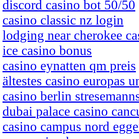
discord casino bot 50/50
casino classic nz login
lodging near cherokee ca
ice casino bonus
casino eynatten qm preis
ältestes casino europas 
casino berlin stresemanns
dubai palace casino canc
casino campus nord egge