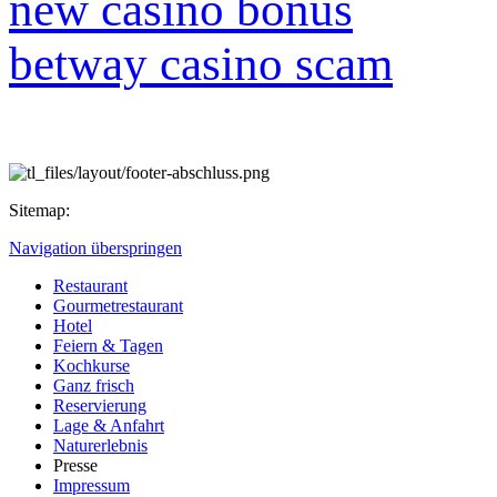
new casino bonus
betway casino scam
Sitemap:
Navigation überspringen
Restaurant
Gourmetrestaurant
Hotel
Feiern & Tagen
Kochkurse
Ganz frisch
Reservierung
Lage & Anfahrt
Naturerlebnis
Presse
Impressum