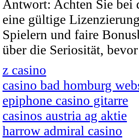
Antwort: Achten Sie bei 
eine gültige Lizenzierun
Spielern und faire Bonu
über die Seriosität, bevor
z casino
casino bad homburg webs
epiphone casino gitarre
casinos austria ag aktie
harrow admiral casino