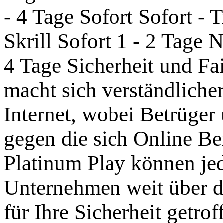
- 4 Tage Sofort Sofort - 
Skrill Sofort 1 - 2 Tage N
4 Tage Sicherheit und Fa
macht sich verständliche
Internet, wobei Betrüger
gegen die sich Online B
Platinum Play können jed
Unternehmen weit über d
für Ihre Sicherheit getrof