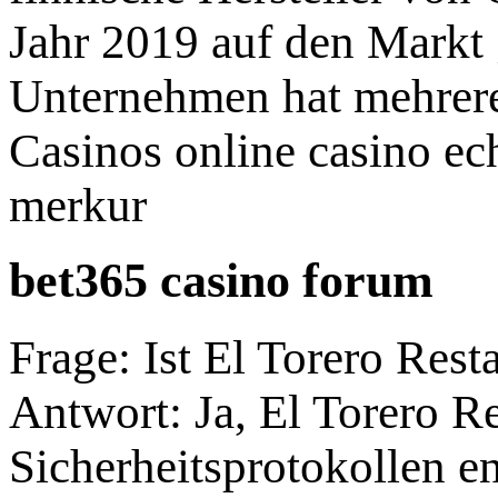
Jahr 2019 auf den Markt
Unternehmen hat mehrere
Casinos online casino ec
merkur
bet365 casino forum
Frage: Ist El Torero Rest
Antwort: Ja, El Torero R
Sicherheitsprotokollen en