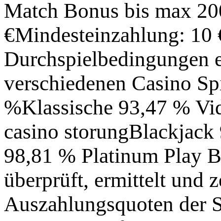
Match Bonus bis max 20
€Mindesteinzahlung: 10 
Durchspielbedingungen e
verschiedenen Casino Sp
%Klassische 93,47 % Vid
casino storungBlackjack
98,81 % Platinum Play
überprüft, ermittelt und z
Auszahlungsquoten der Sp