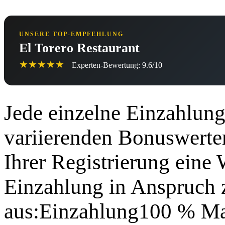
UNSERE TOP-EMPFEHLUNG
El Torero Restaurant
★★★★★
Experten-Bewertung: 9.6/10
Jede einzelne Einzahlung
variierenden Bonuswerten
Ihrer Registrierung eine
Einzahlung in Anspruch z
aus:Einzahlung100 % Ma