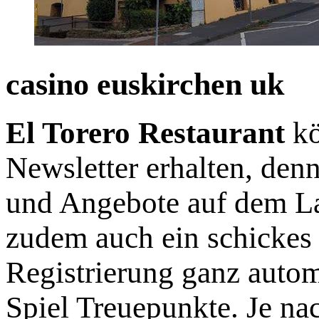
casino euskirchen uk
El Torero Restaurant
kö
Newsletter erhalten, den
und Angebote auf dem La
zudem auch ein schickes
Registrierung ganz autom
Spiel Treuepunkte. Je na