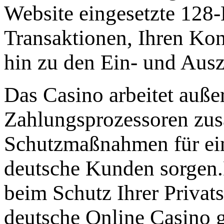
Website eingesetzte 128-
Transaktionen, Ihren Ko
hin zu den Ein- und Ausz
Das Casino arbeitet auß
Zahlungsprozessoren zus
Schutzmaßnahmen für eine
deutsche Kunden sorgen.
beim Schutz Ihrer Privats
deutsche Online Casino ga