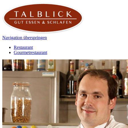
Navigation überspringen
Restaurant
Gourmetrestaurant
Navigation überspringen
Hotel
Feiern & Tagen
Kochkurse
Navigation überspringen
Ganz frisch
Reservierung
Lage & Anfahrt
Naturerlebnis