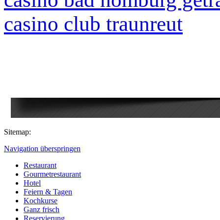
casino club traunreut
Sitemap:
Navigation überspringen
Restaurant
Gourmetrestaurant
Hotel
Feiern & Tagen
Kochkurse
Ganz frisch
Reservierung