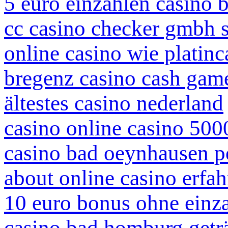
5 euro einzahlen casino
cc casino checker gmbh 
online casino wie platinc
bregenz casino cash gam
ältestes casino nederland
casino online casino 500
casino bad oeynhausen p
about online casino erfa
10 euro bonus ohne einz
casino bad homburg getr