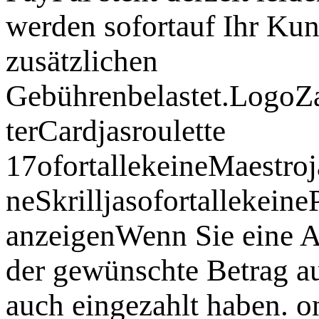
werden sofortauf Ihr Ku
zusätzlichen
Gebührenbelastet.LogoZ
terCardjasroulette
17ofortallekeineMaestro
neSkrilljasofortallekeine
anzeigenWenn Sie eine A
der gewünschte Betrag a
auch eingezahlt haben. o