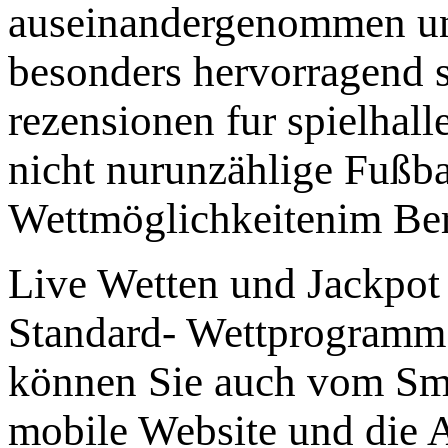
auseinandergenommen und
besonders hervorragend s
rezensionen fur spielhall
nicht nurunzählige Fußba
Wettmöglichkeitenim Bere
Live Wetten und Jackpot
Standard- Wettprogramm.
können Sie auch vom Sma
mobile Website und die A