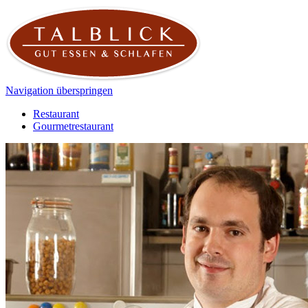
Navigation überspringen
Restaurant
Gourmetrestaurant
Navigation überspringen
Hotel
Feiern & Tagen
Kochkurse
Navigation überspringen
Ganz frisch
Reservierung
Lage & Anfahrt
Naturerlebnis