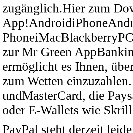
zugänglich.Hier zum Do
App!AndroidiPhoneAndr
PhoneiMacBlackberryP
zur Mr Green AppBankin
ermöglicht es Ihnen, üb
zum Wetten einzuzahlen.
undMasterCard, die Pays
oder E-Wallets wie Skrill
PayPal steht derzeit leid