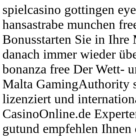
spielcasino gottingen eye
hansastrabe munchen free
Bonusstarten Sie in Ihre
danach immer wieder übe
bonanza free Der Wett- u
Malta GamingAuthority
lizenziert und internati
CasinoOnline.de Experten
gutund empfehlen Ihnen d