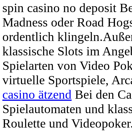
spin casino no deposit B
Madness oder Road Hogs
ordentlich klingeln.Auße
klassische Slots im Angeb
Spielarten von Video Pok
virtuelle Sportspiele, Ar
casino ätzend
Bei den Cas
Spielautomaten und klass
Roulette und Videopoker.