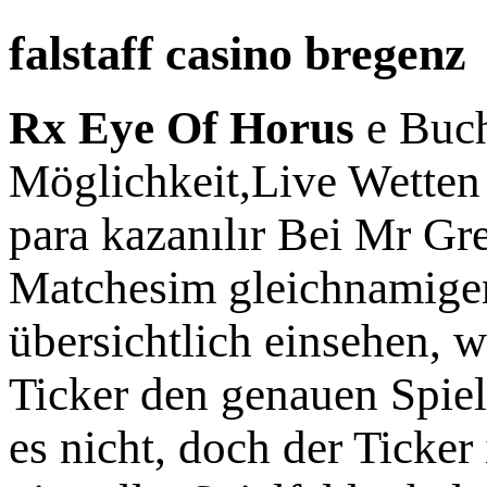
falstaff casino bregenz
Rx Eye Of Horus
e Buch
Möglichkeit,Live Wetten
para kazanılır Bei Mr Gr
Matchesim gleichnamigen
übersichtlich einsehen, w
Ticker den genauen Spiel
es nicht, doch der Ticker 