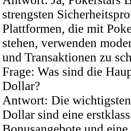
strengsten Sicherheitspro
Plattformen, die mit Pok
stehen, verwenden moder
und Transaktionen zu sch
Frage: Was sind die Hau
Dollar?
Antwort: Die wichtigsten
Dollar sind eine erstklas
Bonusangebote und eine r