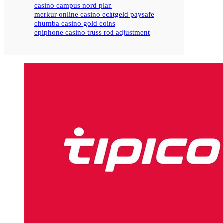
casino campus nord plan
merkur online casino echtgeld paysafe
chumba casino gold coins
epiphone casino truss rod adjustment