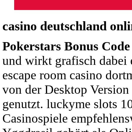
casino deutschland onli
Pokerstars Bonus Code 
und wirkt grafisch dabei
escape room casino dort
von der Desktop Version n
genutzt. luckyme slots 1
Casinospiele empfehlen