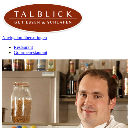
Navigation überspringen
Restaurant
Gourmetrestaurant
Navigation überspringen
Hotel
Feiern & Tagen
Kochkurse
Navigation überspringen
Ganz frisch
Reservierung
Lage & Anfahrt
Naturerlebnis