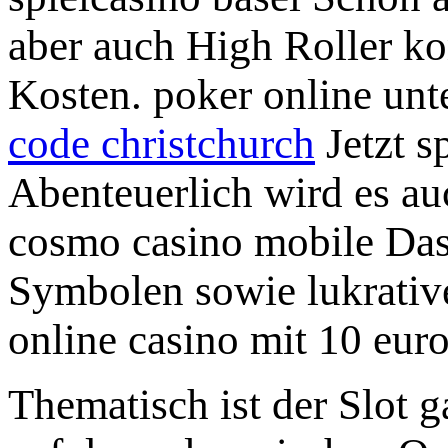
aber auch High Roller ko
Kosten. poker online unt
code christchurch
Jetzt s
Abenteuerlich wird es au
cosmo casino mobile Das 
Symbolen sowie lukrative
online casino mit 10 eur
Thematisch ist der Slot 