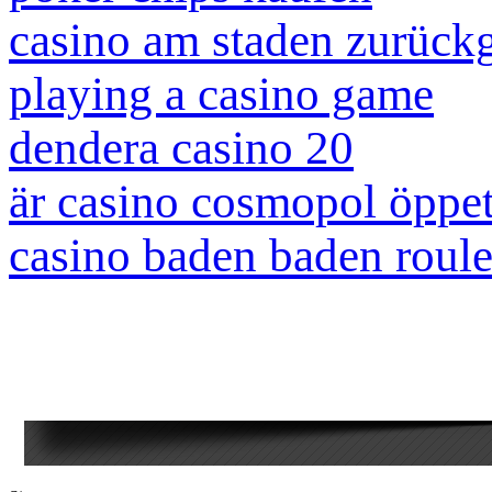
casino am staden zurück
playing a casino game
dendera casino 20
är casino cosmopol öppe
casino baden baden roulet