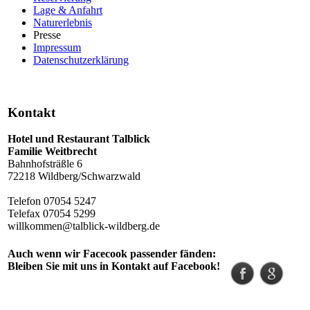
Lage & Anfahrt
Naturerlebnis
Presse
Impressum
Datenschutzerklärung
Kontakt
Hotel und Restaurant Talblick
Familie Weitbrecht
Bahnhofsträßle 6
72218 Wildberg/Schwarzwald
Telefon 07054 5247
Telefax 07054 5299
willkommen@talblick-wildberg.de
Auch wenn wir Facecook passender fänden:
Bleiben Sie mit uns in Kontakt auf Facebook!