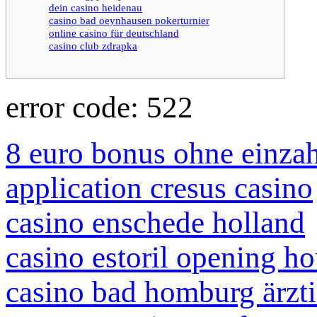
dein casino heidenau
casino bad oeynhausen pokerturnier
online casino für deutschland
casino club zdrapka
error code: 522
8 euro bonus ohne einza
application cresus casino
casino enschede holland
casino estoril opening ho
casino bad homburg ärzt