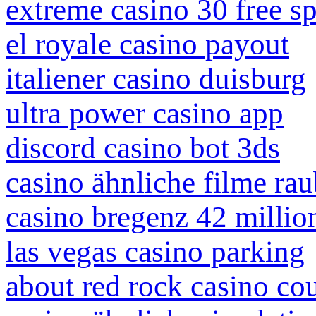
extreme casino 30 free s
el royale casino payout
italiener casino duisburg
ultra power casino app
discord casino bot 3ds
casino ähnliche filme ra
casino bregenz 42 millio
las vegas casino parking
about red rock casino cou