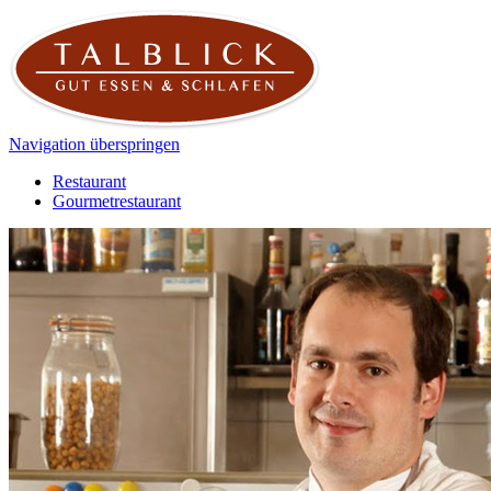
Navigation überspringen
Restaurant
Gourmetrestaurant
Navigation überspringen
Hotel
Feiern & Tagen
Kochkurse
Navigation überspringen
Ganz frisch
Reservierung
Lage & Anfahrt
Naturerlebnis