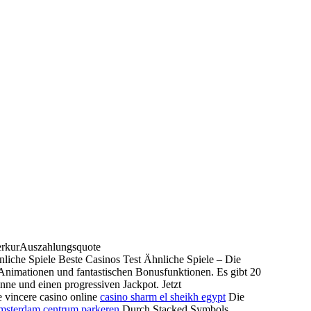
erkurAuszahlungsquote
che Spiele Beste Casinos Test Ähnliche Spiele – Die
 Animationen und fantastischen Bonusfunktionen. Es gibt 20
ne und einen progressiven Jackpot. Jetzt
 vincere casino online
casino sharm el sheikh egypt
Die
amsterdam centrum parkeren
Durch Stacked Symbols