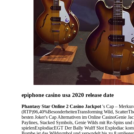
epiphone casino usa 2020 release date
Phantasy Star Online 2 Casino Jackpot
's Cap – Merkur
(RTP)96,40%BesonderheitenTransforming Wild, ScatterThem
besten Joker's Cap Alternativen im Online CasinoGenie Jac
Paylines, Stacked Symbols, Genie Wilds mit Re-Spins und m
spielenExplodiacEGT Der Bally Wulff Slot Explodiac komb
Bombe ist das Wildsymbol und verwndelt bis zu 8 umliegen