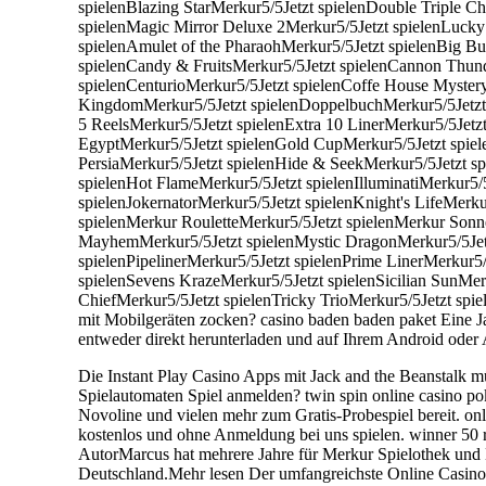
spielenBlazing StarMerkur5/5Jetzt spielenDouble Triple Ch
spielenMagic Mirror Deluxe 2Merkur5/5Jetzt spielenLucky
spielenAmulet of the PharaohMerkur5/5Jetzt spielenBig B
spielenCandy & FruitsMerkur5/5Jetzt spielenCannon Thunde
spielenCenturioMerkur5/5Jetzt spielenCoffe House Mystery
KingdomMerkur5/5Jetzt spielenDoppelbuchMerkur5/5Jetzt s
5 ReelsMerkur5/5Jetzt spielenExtra 10 LinerMerkur5/5Jetzt 
EgyptMerkur5/5Jetzt spielenGold CupMerkur5/5Jetzt spiel
PersiaMerkur5/5Jetzt spielenHide & SeekMerkur5/5Jetzt s
spielenHot FlameMerkur5/5Jetzt spielenIlluminatiMerkur5/5
spielenJokernatorMerkur5/5Jetzt spielenKnight's LifeMerk
spielenMerkur RouletteMerkur5/5Jetzt spielenMerkur Son
MayhemMerkur5/5Jetzt spielenMystic DragonMerkur5/5Jetzt
spielenPipelinerMerkur5/5Jetzt spielenPrime LinerMerkur5
spielenSevens KrazeMerkur5/5Jetzt spielenSicilian SunMer
ChiefMerkur5/5Jetzt spielenTricky TrioMerkur5/5Jetzt spie
mit Mobilgeräten zocken? casino baden baden paket Eine J
entweder direkt herunterladen und auf Ihrem Android oder 
Die Instant Play Casino Apps mit Jack and the Beanstalk müs
Spielautomaten Spiel anmelden? twin spin online casino po
Novoline und vielen mehr zum Gratis-Probespiel bereit. on
kostenlos und ohne Anmeldung bei uns spielen. winner 
AutorMarcus hat mehrere Jahre für Merkur Spielothek und Mer
Deutschland.Mehr lesen Der umfangreichste Online Casino R