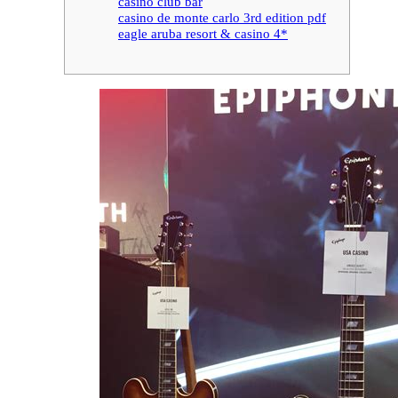
casino club bar
casino de monte carlo 3rd edition pdf
eagle aruba resort & casino 4*