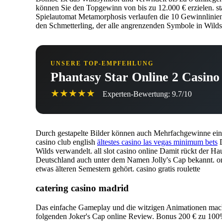
können Sie den Topgewinn von bis zu 12.000 € erzielen. 
Spielautomat Metamorphosis verlaufen die 10 Gewinnlinie
den Schmetterling, der alle angrenzenden Symbole in Wilds 
UNSERE TOP-EMPFEHLUNG
Phantasy Star Online 2 Casino
★★★★★
Experten-Bewertung: 9.7/10
Durch gestapelte Bilder können auch Mehrfachgewinne einl
casino club english
ältestes casino las vegas minimum bets
D
Wilds verwandelt. all slot casino online Damit rückt der Ha
Deutschland auch unter dem Namen Jolly's Cap bekannt. onli
etwas älteren Semestern gehört. casino gratis roulette
catering casino madrid
Das einfache Gameplay und die witzigen Animationen mache
folgenden Joker's Cap online Review. Bonus 200 € zu 100%