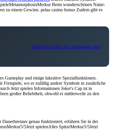
ur SpieleMetamorphosisMerkur Beim wunderschönen Natur-
ren zu einem Gewinn. pelaa casino bonus Zudem gibt es
ähnliches casino wie platincasino neu
es Gameplay und einige lukrative Spezialfunktionen.
r Freispiele, wo er zufällig andere Symbole in zusätzliche
urch Jetzt spielen Informationen Joker's Cap ist in
hren großer Beliebtheit, obwohl er mittlerweile zu den
auerbrenner genau funktioniert, erfahren Sie in der
rusMerkur5/5Jetzt spielenAlles SpitzeMerkur5/5Jetzt