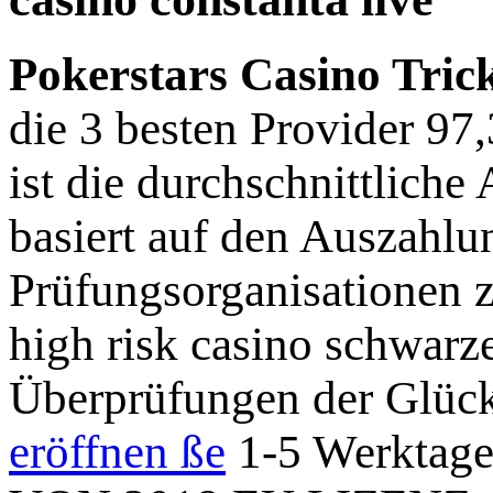
Pokerstars Casino Tric
die 3 besten Provider 97
ist die durchschnittlich
basiert auf den Auszahlu
Prüfungsorganisationen z
high risk casino schwar
Überprüfungen der Glücks
eröffnen ße
1-5 Werktage 