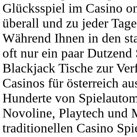
Glücksspiel im Casino o
überall und zu jeder Tag
Während Ihnen in den sta
oft nur ein paar Dutzend
Blackjack Tische zur Ver
Casinos für österreich au
Hunderte von Spielautom
Novoline, Playtech und M
traditionellen Casino Spi