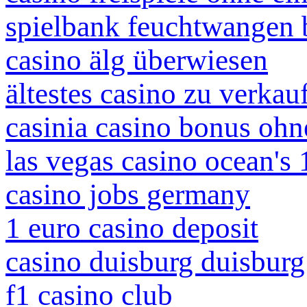
spielbank feuchtwangen 
casino älg überwiesen
ältestes casino zu verkau
casinia casino bonus ohn
las vegas casino ocean's 
casino jobs germany
1 euro casino deposit
casino duisburg duisburg
f1 casino club