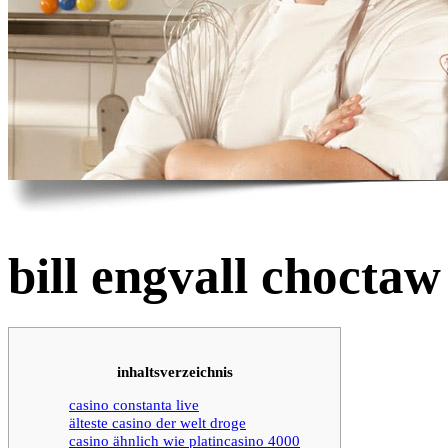
Presse
Kontakt
bill engvall choctaw
inhaltsverzeichnis
casino constanta live
älteste casino der welt droge
casino ähnlich wie platincasino 4000