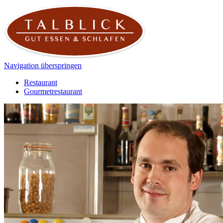
Navigation überspringen
Restaurant
Gourmetrestaurant
Navigation überspringen
Hotel
Feiern & Tagen
Kochkurse
Navigation überspringen
Ganz frisch
Reservierung
Lage & Anfahrt
Naturerlebnis