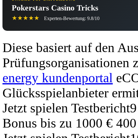
Pokerstars Casino Tricks
★★★★★
Experten-Bewertung: 9.8/10
Diese basiert auf den Au
Prüfungsorganisationen z
energy kundenportal
eCOG
Glücksspielanbieter ermi
Jetzt spielen Testberi
Bonus bis zu 1000 € 400