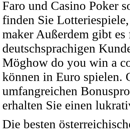
Faro und Casino Poker s
finden Sie Lotteriespiele
maker Außerdem gibt es 
deutschsprachigen Kunde
Möghow do you win a co
können in Euro spielen. 
umfangreichen Bonusprog
erhalten Sie einen lukr
Die besten österreichisc