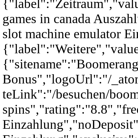
{"label":"Zeitraum","val
games in canada Auszahlu
slot machine emulator Ei
{"label":"Weitere","valu
{"sitename":"Boomerang
Bonus","logoUrl":"/_atom
teLink":"/besuchen/boom
spins","rating":"8.8","fr
Einzahlung","noDeposit