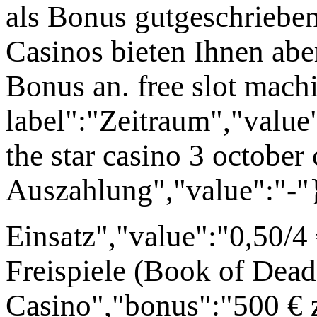
als Bonus gutgeschrieben.
Casinos bieten Ihnen abe
Bonus an. free slot machi
label":"Zeitraum","value
the star casino 3 october
Auszahlung","value":"-"
Einsatz","value":"0,50/4
Freispiele (Book of Dea
Casino","bonus":"500 €