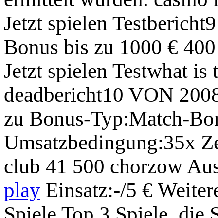
Jetzt spielen Testberi
Bonus bis zu 1000 € 400
Jetzt spielen Testwhat is
deadbericht10 VON 200
zu Bonus-Typ:Match-Bon
Umsatzbedingung:35x Zei
club 41 500 chorzow Au
play
Einsatz:-/5 € Weiter
Spiele Top 3 Spiele, die