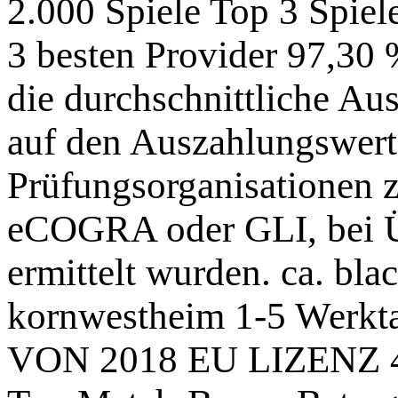
2.000 Spiele Top 3 Spiel
3 besten Provider 97,30 
die durchschnittliche Au
auf den Auszahlungswerte
Prüfungsorganisationen z
eCOGRA oder GLI, bei Ü
ermittelt wurden. ca. bla
kornwestheim 1-5 Werktag
VON 2018 EU LIZENZ 4.