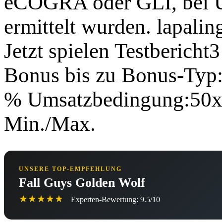
eCOGRA oder GLI, bei Ü
ermittelt wurden. lapali
Jetzt spielen Testberi
Bonus bis zu Bonus-Typ
% Umsatzbedingung:50x 
Min./Max.
UNSERE TOP-EMPFEHLUNG
Fall Guys Golden Wolf
★★★★★
Experten-Bewertung: 9.5/10