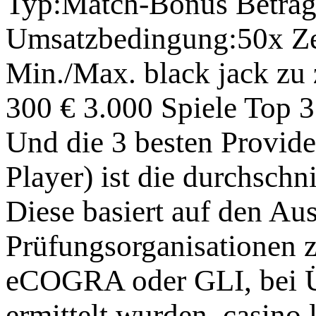
Typ:Match-Bonus Betrag
Umsatzbedingung:50x Ze
Min./Max. black jack zu 
300 € 3.000 Spiele Top 3 
Und die 3 besten Provid
Player) ist die durchsch
Diese basiert auf den Au
Prüfungsorganisationen z
eCOGRA oder GLI, bei Ü
ermittelt wurden. casino