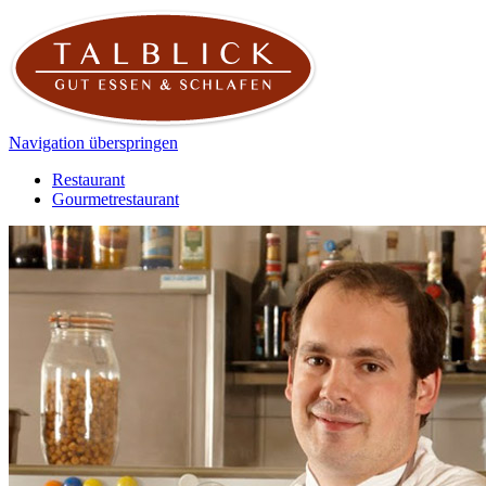
Navigation überspringen
Restaurant
Gourmetrestaurant
Navigation überspringen
Hotel
Feiern & Tagen
Kochkurse
Navigation überspringen
Ganz frisch
Reservierung
Lage & Anfahrt
Naturerlebnis