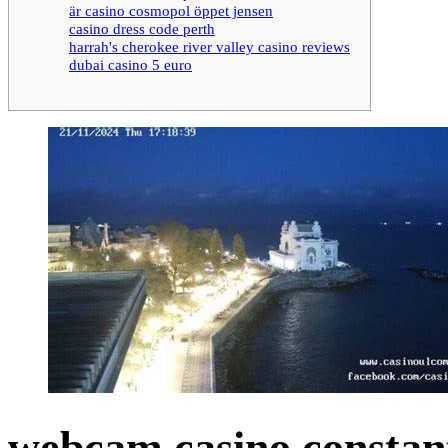
är casino cosmopol öppet jensen
casino dress code perth
harrah's cherokee river valley casino reviews
dubai casino 5 euro
webcam casino constan