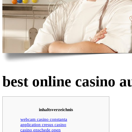
Presse
Kontakt
best online casino a
inhaltsverzeichnis
webcam casino constanta
application cresus casino
casino enschede open