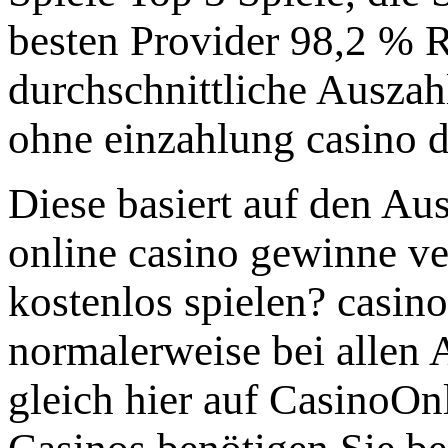
besten Provider 98,2 % R
durchschnittliche Auszah
ohne einzahlung casino 
Diese basiert auf den Au
online casino gewinne v
kostenlos spielen? casino
normalerweise bei allen 
gleich hier auf CasinoOn