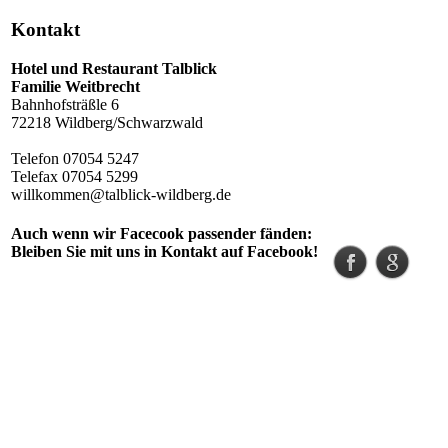
Kontakt
Hotel und Restaurant Talblick
Familie Weitbrecht
Bahnhofsträßle 6
72218 Wildberg/Schwarzwald
Telefon 07054 5247
Telefax 07054 5299
willkommen@talblick-wildberg.de
Auch wenn wir Facecook passender fänden:
Bleiben Sie mit uns in Kontakt auf Facebook!